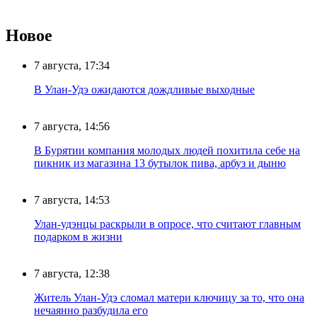
Новое
7 августа, 17:34
В Улан-Удэ ожидаются дождливые выходные
7 августа, 14:56
В Бурятии компания молодых людей похитила себе на
пикник из магазина 13 бутылок пива, арбуз и дыню
7 августа, 14:53
Улан-удэнцы раскрыли в опросе, что считают главным
подарком в жизни
7 августа, 12:38
Житель Улан-Удэ сломал матери ключицу за то, что она
нечаянно разбудила его