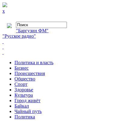
x
"Баргузин ФМ"
"Русское радио"
Политика и власть
Бизнес
Происшествия
Общество
Cпорт
Здоровье
Культура
Город живёт
Байкал
Чайный путь
Политика