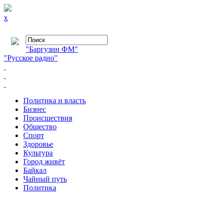
x
"Баргузин ФМ"
"Русское радио"
Политика и власть
Бизнес
Происшествия
Общество
Cпорт
Здоровье
Культура
Город живёт
Байкал
Чайный путь
Политика