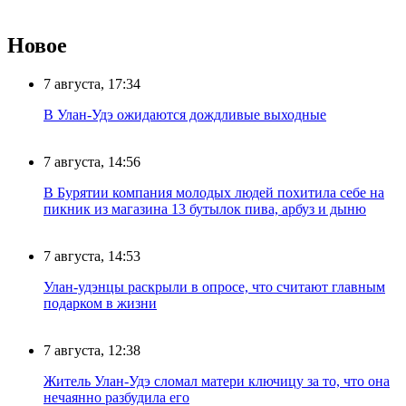
Новое
7 августа, 17:34
В Улан-Удэ ожидаются дождливые выходные
7 августа, 14:56
В Бурятии компания молодых людей похитила себе на
пикник из магазина 13 бутылок пива, арбуз и дыню
7 августа, 14:53
Улан-удэнцы раскрыли в опросе, что считают главным
подарком в жизни
7 августа, 12:38
Житель Улан-Удэ сломал матери ключицу за то, что она
нечаянно разбудила его