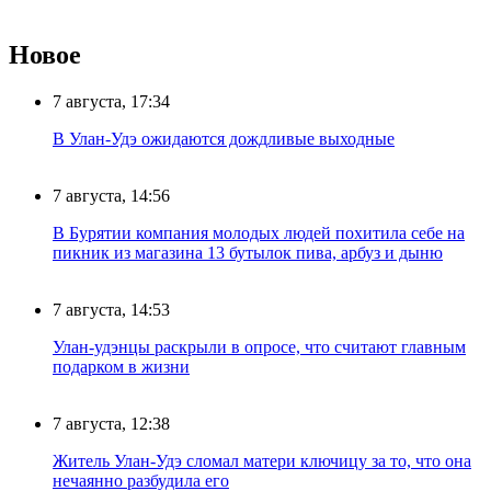
Новое
7 августа, 17:34
В Улан-Удэ ожидаются дождливые выходные
7 августа, 14:56
В Бурятии компания молодых людей похитила себе на
пикник из магазина 13 бутылок пива, арбуз и дыню
7 августа, 14:53
Улан-удэнцы раскрыли в опросе, что считают главным
подарком в жизни
7 августа, 12:38
Житель Улан-Удэ сломал матери ключицу за то, что она
нечаянно разбудила его