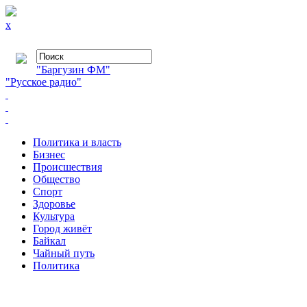
x
"Баргузин ФМ"
"Русское радио"
Политика и власть
Бизнес
Происшествия
Общество
Cпорт
Здоровье
Культура
Город живёт
Байкал
Чайный путь
Политика