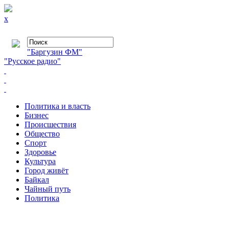
x
"Баргузин ФМ"
"Русское радио"
Политика и власть
Бизнес
Происшествия
Общество
Cпорт
Здоровье
Культура
Город живёт
Байкал
Чайный путь
Политика