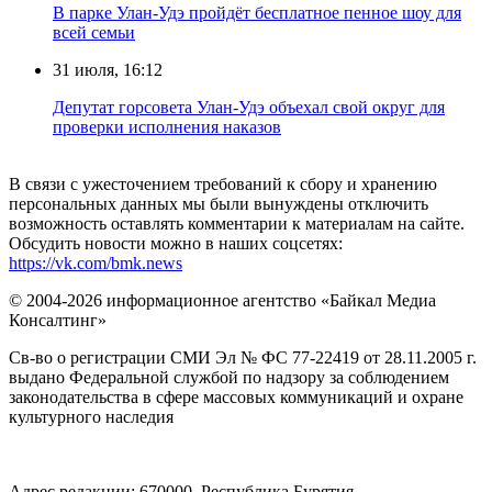
В парке Улан-Удэ пройдёт бесплатное пенное шоу для
всей семьи
31 июля, 16:12
Депутат горсовета Улан-Удэ объехал свой округ для
проверки исполнения наказов
В связи с ужесточением требований к сбору и хранению
персональных данных мы были вынуждены отключить
возможность оставлять комментарии к материалам на сайте.
Обсудить новости можно в наших соцсетях:
https://vk.com/bmk.news
© 2004-2026 информационное агентство «Байкал Медиа
Консалтинг»
Св-во о регистрации СМИ Эл № ФС 77-22419 от 28.11.2005 г.
выдано Федеральной службой по надзору за соблюдением
законодательства в сфере массовых коммуникаций и охране
культурного наследия
Адрес редакции: 670000, Республика Бурятия,