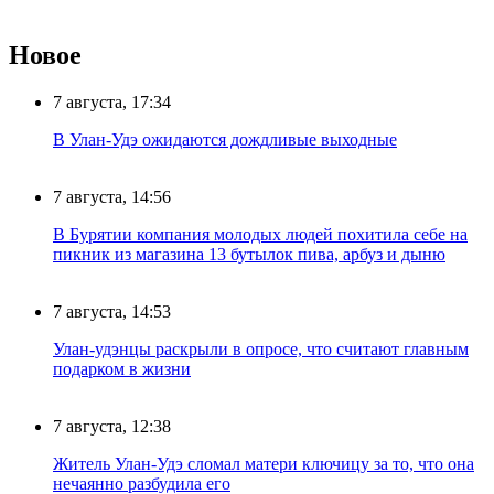
Новое
7 августа, 17:34
В Улан-Удэ ожидаются дождливые выходные
7 августа, 14:56
В Бурятии компания молодых людей похитила себе на
пикник из магазина 13 бутылок пива, арбуз и дыню
7 августа, 14:53
Улан-удэнцы раскрыли в опросе, что считают главным
подарком в жизни
7 августа, 12:38
Житель Улан-Удэ сломал матери ключицу за то, что она
нечаянно разбудила его