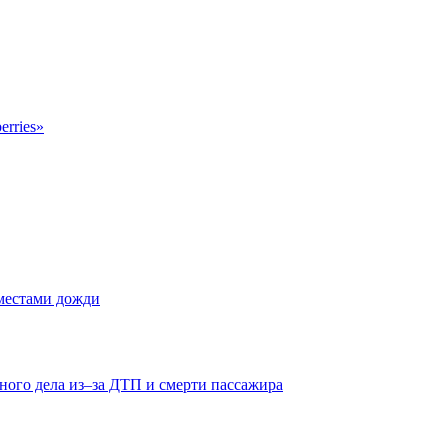
erries»
 местами дожди
ного дела из–за ДТП и смерти пассажира