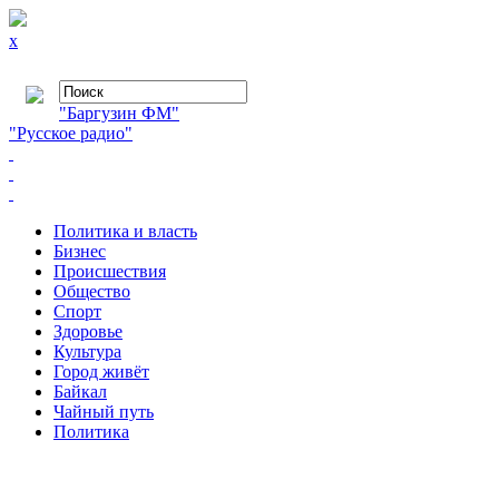
x
"Баргузин ФМ"
"Русское радио"
Политика и власть
Бизнес
Происшествия
Общество
Cпорт
Здоровье
Культура
Город живёт
Байкал
Чайный путь
Политика