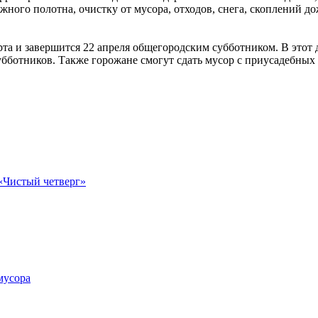
ного полотна, очистку от мусора, отходов, снега, скоплений д
та и завершится 22 апреля общегородским субботником. В этот д
бботников. Также горожане смогут сдать мусор с приусадебных у
 «Чистый четверг»
мусора