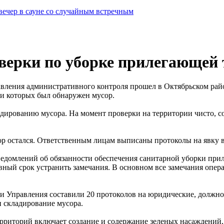
вечер в сауне со случайным встречным
оверки по уборке прилегающей
вления административного контроля прошел в Октябрьском район
ии которых был обнаружен мусор.
дированию мусора. На момент проверки на территории чисто, с
р остался. Ответственным лицам выписаны протоколы на явку в
уведомлений об обязанности обеспечения санитарной уборки п
ный срок устранить замечания. В основном все замечания опера
ники Управления составили 20 протоколов на юридические, должно
 складирование мусора.
иторий включает создание и содержание зеленых насаждений, 