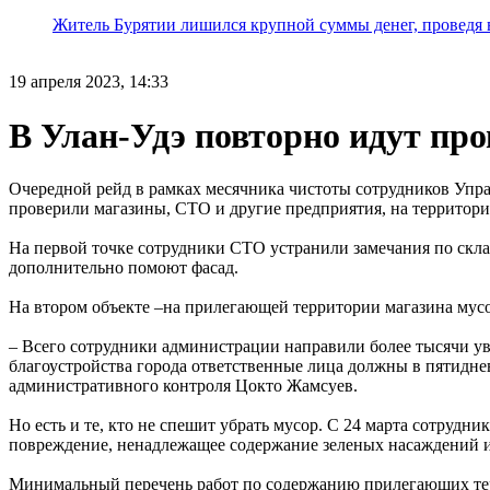
Житель Бурятии лишился крупной суммы денег, проведя 
19 апреля 2023, 14:33
В Улан-Удэ повторно идут пр
Очередной рейд в рамках месячника чистоты сотрудников Упра
проверили магазины, СТО и другие предприятия, на территор
На первой точке сотрудники СТО устранили замечания по скла
дополнительно помоют фасад.
На втором объекте –на прилегающей территории магазина мусо
– Всего сотрудники администрации направили более тысячи 
благоустройства города ответственные лица должны в пятиднев
административного контроля Цокто Жамсуев.
Но есть и те, кто не спешит убрать мусор. С 24 марта сотруд
повреждение, ненадлежащее содержание зеленых насаждений и
Минимальный перечень работ по содержанию прилегающих терр