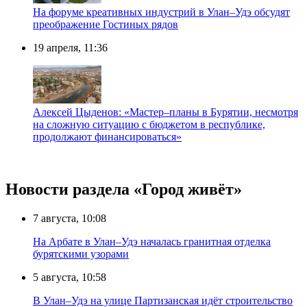
На форуме креативных индустрий в Улан–Удэ обсудят
преображение Гостиных рядов
19 апреля, 11:36
Алексей Цыденов: «Мастер–планы в Бурятии, несмотря
на сложную ситуацию с бюджетом в республике,
продолжают финансироваться»
Новости раздела «Город живёт»
7 августа, 10:08
На Арбате в Улан–Удэ началась гранитная отделка
бурятскими узорами
5 августа, 10:58
В Улан–Удэ на улице Партизанская идёт строительство