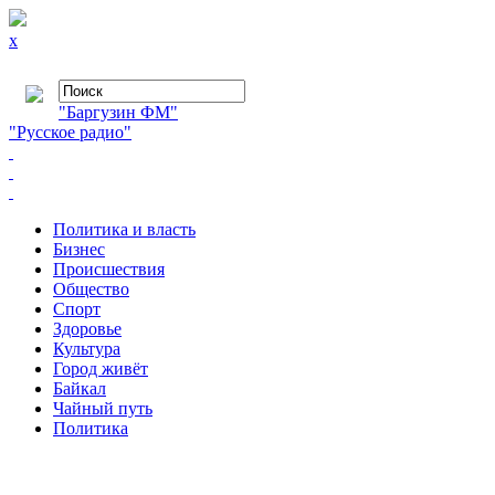
x
"Баргузин ФМ"
"Русское радио"
Политика и власть
Бизнес
Происшествия
Общество
Cпорт
Здоровье
Культура
Город живёт
Байкал
Чайный путь
Политика