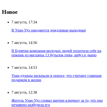
Новое
7 августа, 17:34
В Улан-Удэ ожидаются дождливые выходные
7 августа, 14:56
В Бурятии компания молодых людей похитила себе на
пикник из магазина 13 бутылок пива, арбуз и дыню
7 августа, 14:53
Улан-удэнцы раскрыли в опросе, что считают главным
подарком в жизни
7 августа, 12:38
Житель Улан-Удэ сломал матери ключицу за то, что она
нечаянно разбудила его