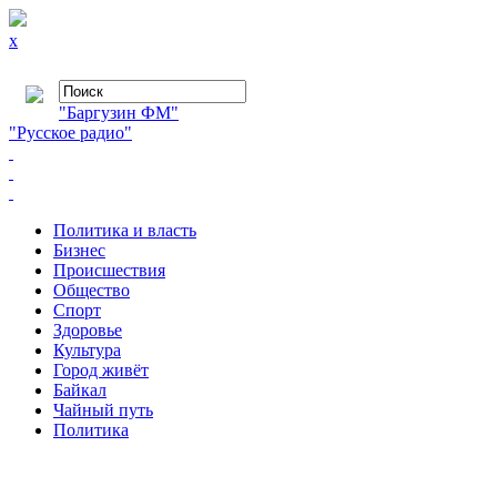
x
"Баргузин ФМ"
"Русское радио"
Политика и власть
Бизнес
Происшествия
Общество
Cпорт
Здоровье
Культура
Город живёт
Байкал
Чайный путь
Политика