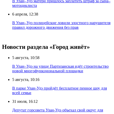
В Улан–Удэ матери пришлось заплатить штраф за сына–
мотоциклиста
6 апреля, 12:38
В Улан–Удэ полицейские ловили злостного нарушителя
правил дорожного движения без прав
Новости раздела «Город живёт»
5 августа, 10:58
В Улан–Удэ на улице Партизанская идёт строительство
новой многофункциональной площадки
5 августа, 10:16
В парке Улан-Удэ пройдёт бесплатное пенное шоу для
всей семьи
31 июля, 16:12
Депутат горсовета Улан-Удэ объехал свой округ для