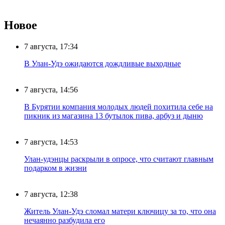
Новое
7 августа, 17:34
В Улан-Удэ ожидаются дождливые выходные
7 августа, 14:56
В Бурятии компания молодых людей похитила себе на
пикник из магазина 13 бутылок пива, арбуз и дыню
7 августа, 14:53
Улан-удэнцы раскрыли в опросе, что считают главным
подарком в жизни
7 августа, 12:38
Житель Улан-Удэ сломал матери ключицу за то, что она
нечаянно разбудила его