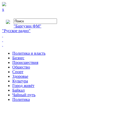
x
"Баргузин ФМ"
"Русское радио"
Политика и власть
Бизнес
Происшествия
Общество
Cпорт
Здоровье
Культура
Город живёт
Байкал
Чайный путь
Политика