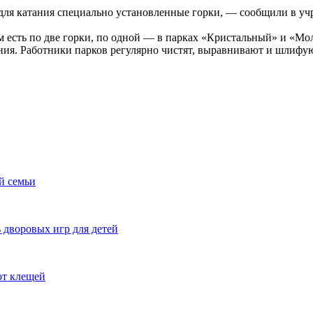
 для катания специально установленные горки, — сообщили в уч
 есть по две горки, по одной — в парках «Кристальный» и «М
ия. Работники парков регулярно чистят, выравнивают и шлифую
й семьи
 дворовых игр для детей
от клещей