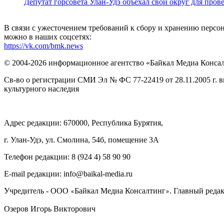
Депутат горсовета Улан-Удэ объехал свой округ для пров
В связи с ужесточением требований к сбору и хранению перс
можно в наших соцсетях:
https://vk.com/bmk.news
© 2004-2026 информационное агентство «Байкал Медиа Конса
Св-во о регистрации СМИ Эл № ФС 77-22419 от 28.11.2005 г. 
культурного наследия
Адрес редакции: 670000, Республика Бурятия,
г. Улан-Удэ, ул. Смолина, 54б, помещение 3А
Телефон редакции: ‎‎8 (924 4) 58 90 90
E-mail редакции: info@baikal-media.ru
Учредитель - ООО
Байкал Медиа Консалтинг
. Главный редак
«
»
Озеров Игорь Викторович