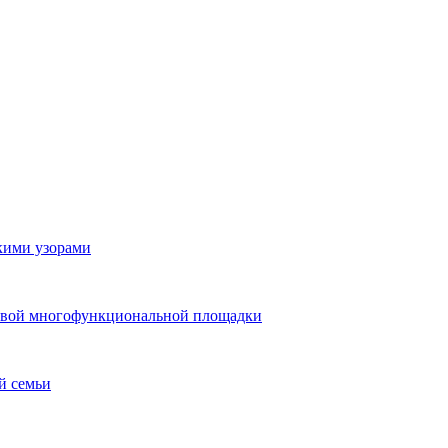
скими узорами
 новой многофункциональной площадки
й семьи