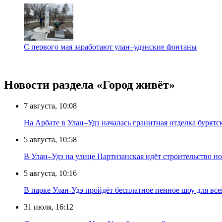
С первого мая заработают улан–удэнские фонтаны
Новости раздела «Город живёт»
7 августа, 10:08
На Арбате в Улан–Удэ началась гранитная отделка бурят
5 августа, 10:58
В Улан–Удэ на улице Партизанская идёт строительство
5 августа, 10:16
В парке Улан-Удэ пройдёт бесплатное пенное шоу для все
31 июля, 16:12