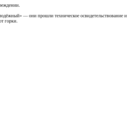
реждении.
олодёжный» — они прошли техническое освидетельствование и
т горки.