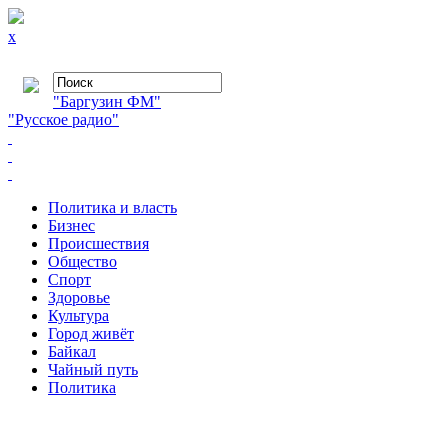
x
"Баргузин ФМ"
"Русское радио"
Политика и власть
Бизнес
Происшествия
Общество
Cпорт
Здоровье
Культура
Город живёт
Байкал
Чайный путь
Политика