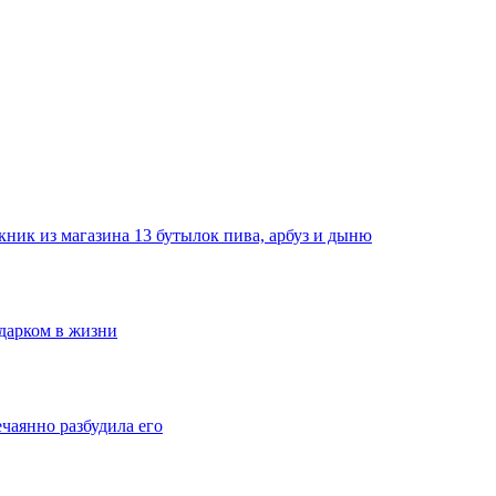
ник из магазина 13 бутылок пива, арбуз и дыню
одарком в жизни
ечаянно разбудила его