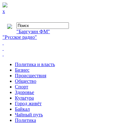
x
"Баргузин ФМ"
"Русское радио"
Политика и власть
Бизнес
Происшествия
Общество
Cпорт
Здоровье
Культура
Город живёт
Байкал
Чайный путь
Политика