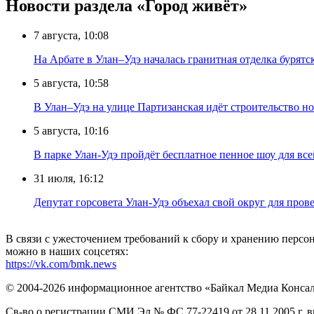
Новости раздела «Город живёт»
7 августа, 10:08
На Арбате в Улан–Удэ началась гранитная отделка бурят
5 августа, 10:58
В Улан–Удэ на улице Партизанская идёт строительство
5 августа, 10:16
В парке Улан-Удэ пройдёт бесплатное пенное шоу для все
31 июля, 16:12
Депутат горсовета Улан-Удэ объехал свой округ для пров
В связи с ужесточением требований к сбору и хранению перс
можно в наших соцсетях:
https://vk.com/bmk.news
© 2004-2026 информационное агентство «Байкал Медиа Конса
Св-во о регистрации СМИ Эл № ФС 77-22419 от 28.11.2005 г. 