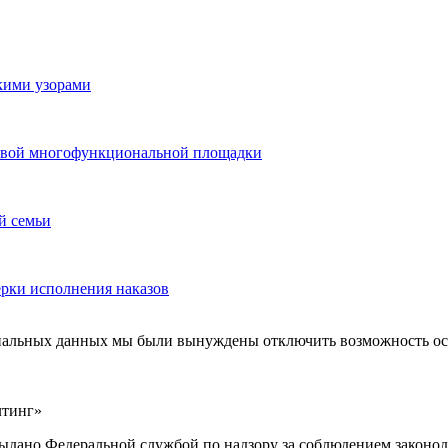
скими узорами
 новой многофункциональной площадки
й семьи
ерки исполнения наказов
ональных данных мы были вынуждены отключить возможность ост
лтинг»
выдано Федеральной службой по надзору за соблюдением законод