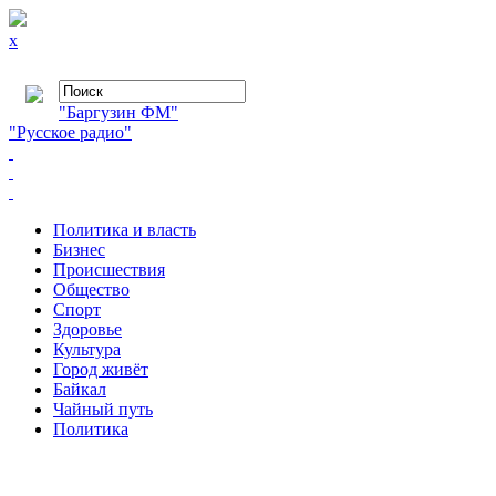
x
"Баргузин ФМ"
"Русское радио"
Политика и власть
Бизнес
Происшествия
Общество
Cпорт
Здоровье
Культура
Город живёт
Байкал
Чайный путь
Политика