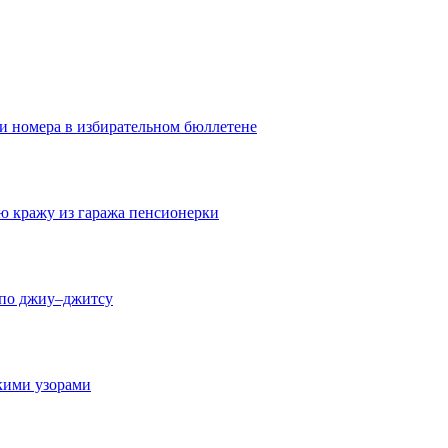
ои номера в избирательном бюллетене
ю кражу из гаража пенсионерки
 по джиу–джитсу
скими узорами