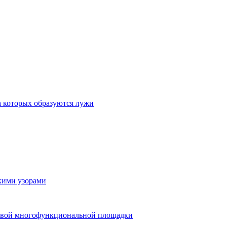
а которых образуются лужи
скими узорами
 новой многофункциональной площадки