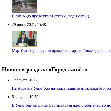
В Улан-Удэ продолжают откачку воды с улиц
29 июня 2021, 15:48
Мэр Улан-Удэ поручил проверить гарантийные дороги, н
Новости раздела «Город живёт»
7 августа, 10:08
На Арбате в Улан–Удэ началась гранитная отделка бурят
5 августа, 10:58
В Улан–Удэ на улице Партизанская идёт строительство