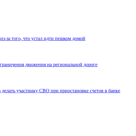
з-за того, что устал идти пешком домой
ограничения движения на региональной дороге
 делать участнику СВО при приостановке счетов в банке