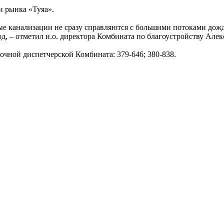
и рынка «Туяа».
ые канализации не сразу справляются с большими потоками дожде
од, – отметил и.о. директора Комбината по благоустройству Але
очной диспетчерской Комбината: 379-646; 380-838.