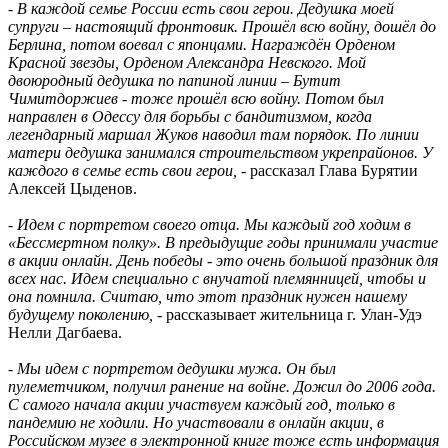
- В каждой семье России есть свои герои. Дедушка моей
супруги – настоящий фронтовик. Прошёл всю войну, дошёл до
Берлина, потом воевал с японцами. Награждён Орденом
Красной звезды, Орденом Александра Невского. Мой
двоюродный дедушка по папиной линии – Бутит
Чимитдоржиев - тоже прошёл всю войну. Потом был
направлен в Одессу для борьбы с бандитизмом, когда
легендарный маршал Жуков наводил там порядок. По линии
матери дедушка занимался строительством укрепрайонов. У
каждого в семье есть свои герои, -
рассказал Глава Бурятии
Алексей Цыденов.
-
Идем с портретом своего отца. Мы каждый год ходим в
«Бессмертном полку». В предыдущие годы принимали участие
в акции онлайн. День победы - это очень большой праздник для
всех нас. Идем специально с внучатой племянницей, чтобы и
она помнила. Считаю, что этот праздник нужен нашему
будущему поколению,
- рассказывает жительница г. Улан-Удэ
Нелли Дагбаева.
- Мы идем с портретом дедушки мужа. Он был
пулеметчиком, получил ранение на войне. Дожил до 2006 года.
С самого начала акции участвуем каждый год, только в
пандемию не ходили. Но участвовали в онлайн акции, в
Российском музее в электронной книге тоже есть информация