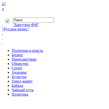
x
"Баргузин ФМ"
"Русское радио"
Политика и власть
Бизнес
Происшествия
Общество
Cпорт
Здоровье
Культура
Город живёт
Байкал
Чайный путь
Политика