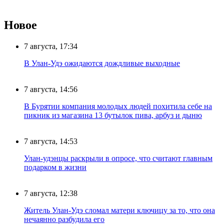
Новое
7 августа, 17:34
В Улан-Удэ ожидаются дождливые выходные
7 августа, 14:56
В Бурятии компания молодых людей похитила себе на
пикник из магазина 13 бутылок пива, арбуз и дыню
7 августа, 14:53
Улан-удэнцы раскрыли в опросе, что считают главным
подарком в жизни
7 августа, 12:38
Житель Улан-Удэ сломал матери ключицу за то, что она
нечаянно разбудила его