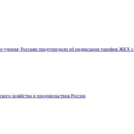
е учения; Россиян предупредили об индексации тарифов ЖКХ с 
кого хозяйства и продовольствия России