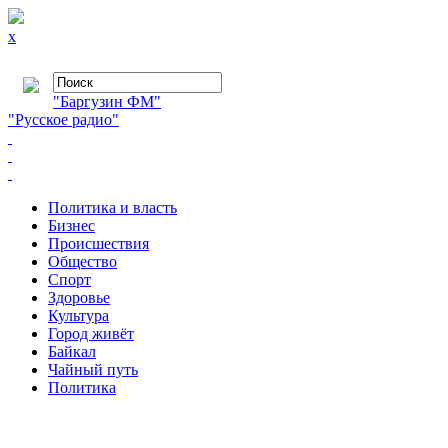
x
"Баргузин ФМ"
"Русское радио"
Политика и власть
Бизнес
Происшествия
Общество
Cпорт
Здоровье
Культура
Город живёт
Байкал
Чайный путь
Политика