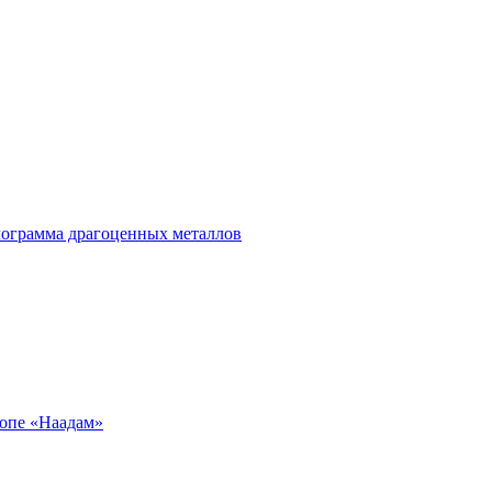
лограмма драгоценных металлов
ропе «Наадам»