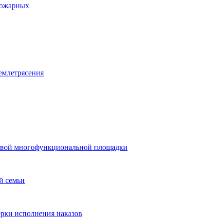
пожарных
емлетрясения
 новой многофункциональной площадки
й семьи
ерки исполнения наказов