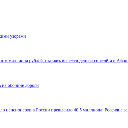
скими узорами
ним миллиона рублей, пытаясь вывести деньги со «счёта в Афри
 на обочине дороги
ло пенсионеров в России превысило 40,5 миллиона; Россияне за