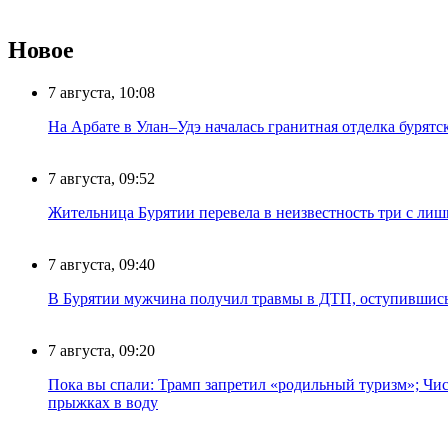
Новое
7 августа, 10:08
На Арбате в Улан–Удэ началась гранитная отделка бурят
7 августа, 09:52
Жительница Бурятии перевела в неизвестность три с лиш
7 августа, 09:40
В Бурятии мужчина получил травмы в ДТП, оступившись
7 августа, 09:20
Пока вы спали: Трамп запретил «родильный туризм»; Чис
прыжках в воду