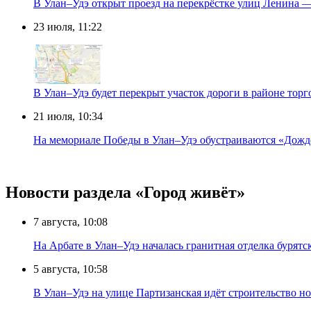
В Улан–Удэ открыт проезд на перекрёстке улиц Ленина 
23 июля, 11:22
В Улан–Удэ будет перекрыт участок дороги в районе тор
21 июля, 10:34
На мемориале Победы в Улан–Удэ обустраиваются «Дожд
Новости раздела «Город живёт»
7 августа, 10:08
На Арбате в Улан–Удэ началась гранитная отделка бурят
5 августа, 10:58
В Улан–Удэ на улице Партизанская идёт строительство