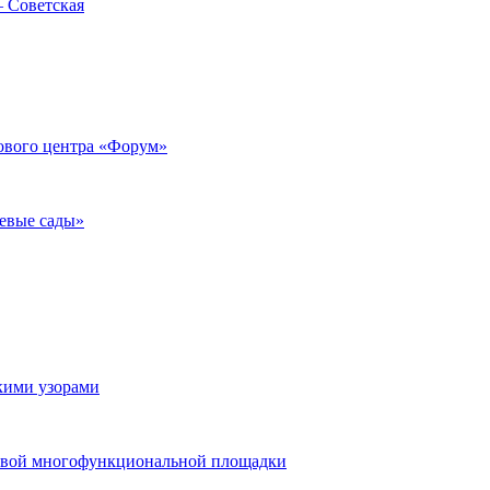
— Советская
гового центра «Форум»
евые сады»
скими узорами
 новой многофункциональной площадки