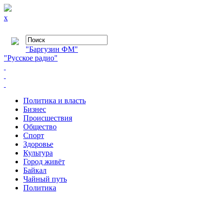
x
"Баргузин ФМ"
"Русское радио"
Политика и власть
Бизнес
Происшествия
Общество
Cпорт
Здоровье
Культура
Город живёт
Байкал
Чайный путь
Политика