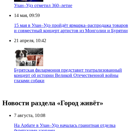
Улан–Удэ отметил 360–летие
14 мая, 09:59
15 мая в Улан–Удэ пройдёт ярмарка–распродажа товаров
и совместный концерт артистов из Монголии и Бурятии
21 апреля, 10:42
Бурятская филармония представит театрализованный
концерт об истории Великой Отечественной войны
глазами собаки
Новости раздела «Город живёт»
7 августа, 10:08
На Арбате в Улан–Удэ началась гранитная отделка
бурятскими узорами