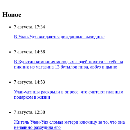
Новое
7 августа, 17:34
В Улан-Удэ ожидаются дождливые выходные
7 августа, 14:56
В Бурятии компания молодых людей похитила себе на
пикник из магазина 13 бутылок пива, арбуз и дыню
7 августа, 14:53
Улан-удэнцы раскрыли в опросе, что считают главным
подарком в жизни
7 августа, 12:38
Житель Улан-Удэ сломал матери ключицу за то, что она
нечаянно разбудила его