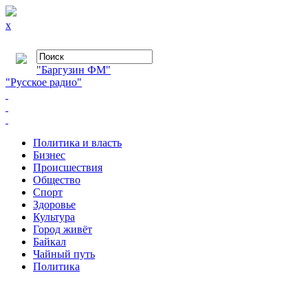
x
"Баргузин ФМ"
"Русское радио"
Политика и власть
Бизнес
Происшествия
Общество
Cпорт
Здоровье
Культура
Город живёт
Байкал
Чайный путь
Политика