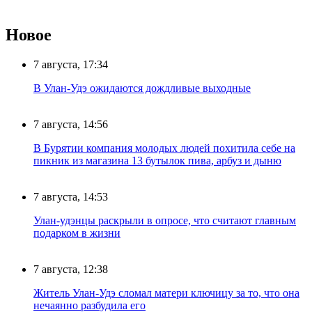
Новое
7 августа, 17:34
В Улан-Удэ ожидаются дождливые выходные
7 августа, 14:56
В Бурятии компания молодых людей похитила себе на
пикник из магазина 13 бутылок пива, арбуз и дыню
7 августа, 14:53
Улан-удэнцы раскрыли в опросе, что считают главным
подарком в жизни
7 августа, 12:38
Житель Улан-Удэ сломал матери ключицу за то, что она
нечаянно разбудила его