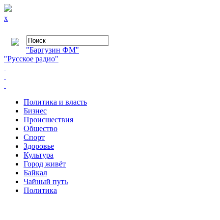
x
"Баргузин ФМ"
"Русское радио"
Политика и власть
Бизнес
Происшествия
Общество
Cпорт
Здоровье
Культура
Город живёт
Байкал
Чайный путь
Политика