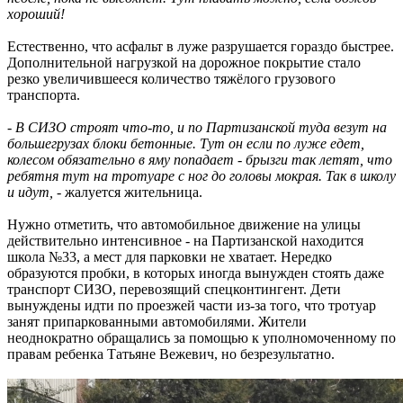
хороший!
Естественно, что асфальт в луже разрушается гораздо быстрее.
Дополнительной нагрузкой на дорожное покрытие стало
резко увеличившееся количество тяжёлого грузового
транспорта.
-
В СИЗО строят что-то, и по Партизанской туда везут на
большегрузах блоки бетонные. Тут он если по луже едет,
колесом обязательно в яму попадает - брызги так летят, что
ребятня тут на тротуаре с ног до головы мокрая. Так в школу
и идут,
- жалуется жительница.
Нужно отметить, что автомобильное движение на улицы
действительно интенсивное - на Партизанской находится
школа №33, а мест для парковки не хватает. Нередко
образуются пробки, в которых иногда вынужден стоять даже
транспорт СИЗО, перевозящий спецконтингент. Дети
вынуждены идти по проезжей части из-за того, что тротуар
занят припаркованными автомобилями. Жители
неоднократно обращались за помощью к уполномоченному по
правам ребенка Татьяне Вежевич, но безрезультатно.