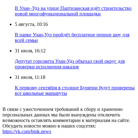
В Улан–Удэ на улице Партизанская идёт строительство
новой многофункциональной площадки
5 августа, 10:16
В парке Улан-Удэ пройдёт бесплатное пенное шоу для
всей семьи
31 июля, 16:12
Депутат горсовета Улан-Удэ объехал свой округ для
проверки исполнения наказов
31 июля, 11:18
К первому сентября в столице Бурятии будут проверены
все школьные маршруты
В связи с ужесточением требований к сбору и хранению
персональных данных мы были вынуждены отключить
возможность оставлять комментарии к материалам на сайте.
Обсудить новости можно в наших соцсетях:
https://vk.com/bmk.news