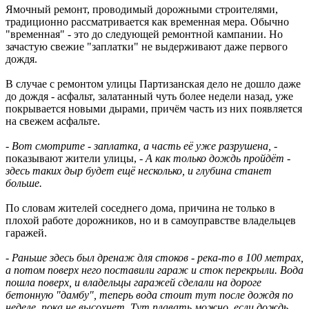
Ямочный ремонт, проводимый дорожными строителями,
традиционно рассматривается как временная мера. Обычно
"временная" - это до следующей ремонтной кампании. Но
зачастую свежие "заплатки" не выдерживают даже первого
дождя.
В случае с ремонтом улицы Партизанская дело не дошло даже
до дождя - асфальт, залатанный чуть более недели назад, уже
покрывается новыми дырами, причём часть из них появляется
на свежем асфальте.
-
Вот смотрите - заплатка, а часть её уже разрушена,
-
показывают жители улицы, -
А как только дождь пройдёт -
здесь таких дыр будет ещё несколько, и глубина станет
больше.
По словам жителей соседнего дома, причина не только в
плохой работе дорожников, но и в самоуправстве владельцев
гаражей.
-
Раньше здесь был дренаж для стоков - река-то в 100 метрах,
а потом поверх него поставили гараж и сток перекрыли. Вода
пошла поверх, и владельцы гаражей сделали на дороге
бетонную "дамбу", теперь вода стоит тут после дождя по
неделе, пока не высохнет. Тут плавать можно, если дождь