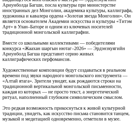
Ариунболда Багши, посла культуры при министерстве
иностранных дел Монголии, академика культуры, каллиграфа,
художника и кавалера ордена «Золотая звезда Монголии». Он
является основателем Академии искусства и культуры «Титэм
Арт» в Улан–Баторе и одним из ключевых носителей
традиционной монгольской каллиграфии.
Вместе со школьными коллективами — победителями
конкурса «Жаахан шаргын нютаг–2026» — Эрдэнэхуягийн
Ариунболд Багша представит серию живых
каллиграфических перфомансов.
Художественные композиции будут создаваться в реальном
времени под звуки народного монгольского инструмента —
«Алтай ятага». Зрители увидят, как рождаются строки на
традиционной вертикальной монгольской письменности,
каждая из которых — не просто текст, а энергетический
ритуал, наполненный глубоким символическим смыслом.
Это редкая возможность прикоснуться к живой культурной
традиции, увидеть, как искусство письма становится танцем,
музыкой и медитацией одновременно, отметили в музее.