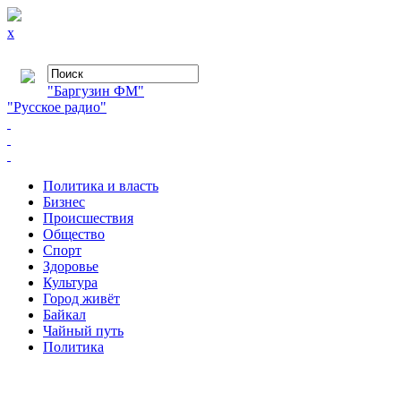
x
"Баргузин ФМ"
"Русское радио"
Политика и власть
Бизнес
Происшествия
Общество
Cпорт
Здоровье
Культура
Город живёт
Байкал
Чайный путь
Политика