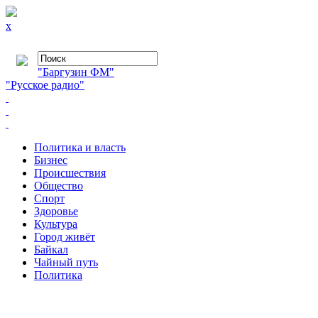
x
"Баргузин ФМ"
"Русское радио"
Политика и власть
Бизнес
Происшествия
Общество
Cпорт
Здоровье
Культура
Город живёт
Байкал
Чайный путь
Политика