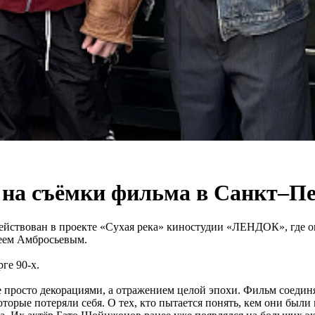
 на съёмки фильма в Санкт–П
ействован в проекте «Сухая река» киностудии «ЛЕНДОК», где о
сеем Амбросьевым.
ге 90-х.
е просто декорациями, а отражением целой эпохи. Фильм соед
рые потеряли себя. О тех, кто пытается понять, кем они были н