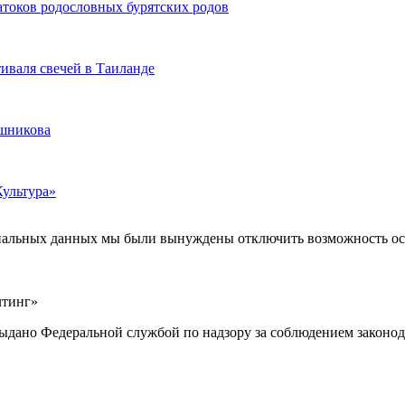
атоков родословных бурятских родов
иваля свечей в Таиланде
ашникова
Культура»
ональных данных мы были вынуждены отключить возможность ост
лтинг»
выдано Федеральной службой по надзору за соблюдением законод