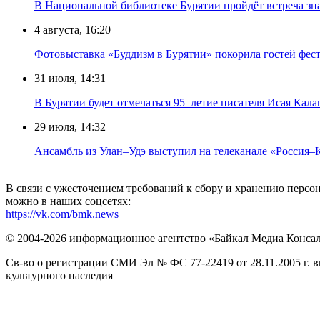
В Национальной библиотеке Бурятии пройдёт встреча зн
4 августа, 16:20
Фотовыставка «Буддизм в Бурятии» покорила гостей фест
31 июля, 14:31
В Бурятии будет отмечаться 95–летие писателя Исая Кал
29 июля, 14:32
Ансамбль из Улан–Удэ выступил на телеканале «Россия–
В связи с ужесточением требований к сбору и хранению перс
можно в наших соцсетях:
https://vk.com/bmk.news
© 2004-2026 информационное агентство «Байкал Медиа Конса
Св-во о регистрации СМИ Эл № ФС 77-22419 от 28.11.2005 г. 
культурного наследия