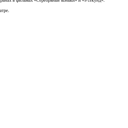
ранах в фильмах «Серебряные коньки» и «9 секунд».
атре.