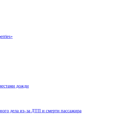
erries»
 местами дожди
ного дела из–за ДТП и смерти пассажира