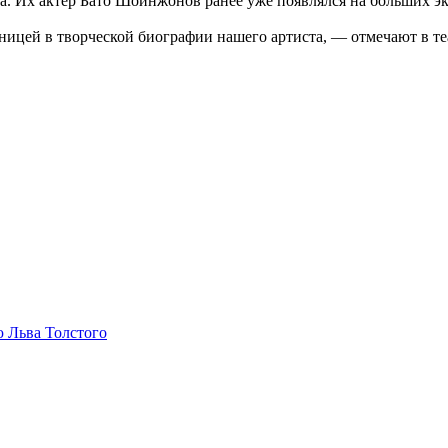
. Их актёр Бато Шойнжонов ранее уже появлялся на больших эк
ницей в творческой биографии нашего артиста, — отмечают в те
ю Льва Толстого