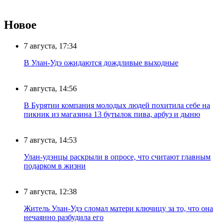
Новое
7 августа, 17:34
В Улан-Удэ ожидаются дождливые выходные
7 августа, 14:56
В Бурятии компания молодых людей похитила себе на
пикник из магазина 13 бутылок пива, арбуз и дыню
7 августа, 14:53
Улан-удэнцы раскрыли в опросе, что считают главным
подарком в жизни
7 августа, 12:38
Житель Улан-Удэ сломал матери ключицу за то, что она
нечаянно разбудила его