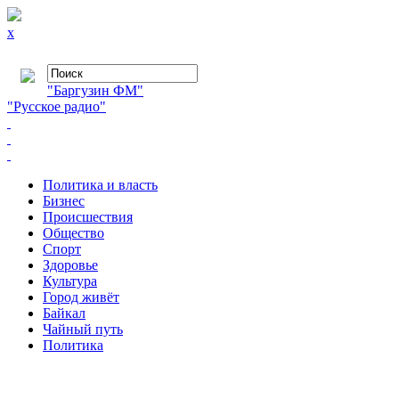
x
"Баргузин ФМ"
"Русское радио"
Политика и власть
Бизнес
Происшествия
Общество
Cпорт
Здоровье
Культура
Город живёт
Байкал
Чайный путь
Политика