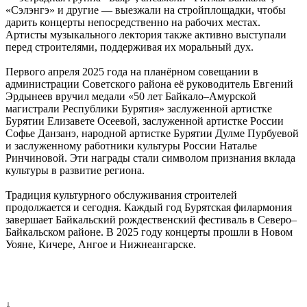
«Сэлэнгэ» и другие — выезжали на стройплощадки, чтобы
дарить концерты непосредственно на рабочих местах.
Артисты музыкального лектория также активно выступали
перед строителями, поддерживая их моральный дух.
Первого апреля 2025 года на планёрном совещании в
администрации Советского района её руководитель Евгений
Эрдынеев вручил медали «50 лет Байкало–Амурской
магистрали Республики Бурятия» заслуженной артистке
Бурятии Елизавете Осеевой, заслуженной артистке России
Софье Данзанэ, народной артистке Бурятии Дулме Пурбуевой
и заслуженному работники культуры России Наталье
Ринчиновой. Эти награды стали символом признания вклада
культуры в развитие региона.
Традиция культурного обслуживания строителей
продолжается и сегодня. Каждый год Бурятская филармония
завершает Байкальский рождественский фестиваль в Северо–
Байкальском районе. В 2025 году концерты прошли в Новом
Уояне, Кичере, Ангое и Нижнеангарске.
↓