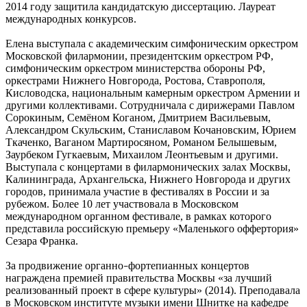
2014 году защитила кандидатскую диссертацию. Лауреат
международных конкурсов.
Елена выступала с академическим симфоническим оркестром
Московской филармонии, президентским оркестром РФ,
симфоническим оркестром министерства обороны РФ,
оркестрами Нижнего Новгорода, Ростова, Ставрополя,
Кисловодска, национальным камерным оркестром Армении и
другими коллективами. Сотрудничала с дирижерами Павлом
Сорокиным, Семёном Коганом, Дмитрием Васильевым,
Александром Скульским, Станиславом Кочановским, Юрием
Ткаченко, Ваганом Мартиросяном, Романом Белышевым,
Заурбеком Гугкаевым, Михаилом Леонтьевым и другими.
Выступала с концертами в филармонических залах Москвы,
Калининграда, Архангельска, Нижнего Новгорода и других
городов, принимала участие в фестивалях в России и за
рубежом. Более 10 лет участвовала в Московском
международном органном фестивале, в рамках которого
представила российскую премьеру «Маленького оффертория»
Сезара Франка.
За продвижение органно
фортепианных концертов
–
награждена премией правительства Москвы «за лучший
реализованный проект в сфере культуры» (2014). Преподавала
в Московском институте музыки имени Шнитке на кафедре