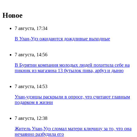
Новое
7 августа, 17:34
В Улан-Удэ ожидаются дождливые выходные
7 августа, 14:56
В Бурятии компания молодых людей похитила себе на
пикник из магазина 13 бутылок пива, арбуз и дыню
7 августа, 14:53
Улан-удэнцы раскрыли в опросе, что считают главным
подарком в жизни
7 августа, 12:38
Житель Улан-Удэ сломал матери ключицу за то, что она
нечаянно разбудила его