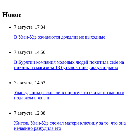
Новое
7 августа, 17:34
В Улан-Удэ ожидаются дождливые выходные
7 августа, 14:56
В Бурятии компания молодых людей похитила себе на
пикник из магазина 13 бутылок пива, арбуз и дыню
7 августа, 14:53
Улан-удэнцы раскрыли в опросе, что считают главным
подарком в жизни
7 августа, 12:38
Житель Улан-Удэ сломал матери ключицу за то, что она
нечаянно разбудила его