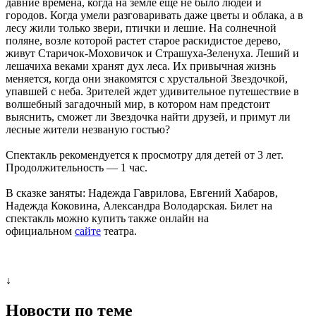
давние времена, когда на земле ещё не было людей и
городов. Когда умели разговаривать даже цветы и облака, а в
лесу жили только звери, птички и лешие. На солнечной
поляне, возле которой растет старое раскидистое дерево,
живут Старичок-Моховичок и Страшуха-Зеленуха. Леший и
лешачиха веками хранят дух леса. Их привычная жизнь
меняется, когда они знакомятся с хрустальной Звездочкой,
упавшей с неба. Зрителей ждет удивительное путешествие в
волшебный загадочный мир, в котором нам предстоит
выяснить, сможет ли Звездочка найти друзей, и примут ли
лесные жители незваную гостью?
Спектакль рекомендуется к просмотру для детей от 3 лет.
Продолжительность — 1 час.
В сказке заняты: Надежда Гаврилова, Евгений Хабаров,
Надежда Коковина, Александра Володарская. Билет на
спектакль можно купить также онлайн на
официальном
сайте
театра.
↓
Новости по теме