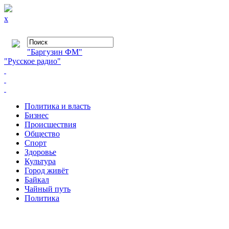
x
"Баргузин ФМ"
"Русское радио"
Политика и власть
Бизнес
Происшествия
Общество
Cпорт
Здоровье
Культура
Город живёт
Байкал
Чайный путь
Политика