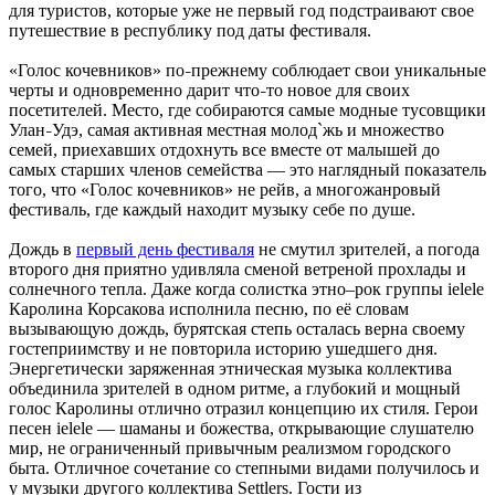
для туристов, которые уже не первый год подстраивают свое
путешествие в республику под даты фестиваля.
«Голос кочевников» по
прежнему соблюдает свои уникальные
–
черты и одновременно дарит что
то новое для своих
–
посетителей. Место, где собираются самые модные тусовщики
Улан
Удэ, самая активная местная молод`жь и множество
–
семей, приехавших отдохнуть все вместе от малышей до
самых старших членов семейства — это наглядный показатель
того, что «Голос кочевников» не рейв, а многожанровый
фестиваль, где каждый находит музыку себе по душе.
Дождь в
первый день фестиваля
не смутил зрителей, а погода
второго дня приятно удивляла сменой ветреной прохлады и
солнечного тепла. Даже когда солистка этно–рок группы ielele
Каролина Корсакова исполнила песню, по её словам
вызывающую дождь, бурятская степь осталась верна своему
гостеприимству и не повторила историю ушедшего дня.
Энергетически заряженная этническая музыка коллектива
объединила зрителей в одном ритме, а глубокий и мощный
голос Каролины отлично отразил концепцию их стиля. Герои
песен ielele — шаманы и божества, открывающие слушателю
мир, не ограниченный привычным реализмом городского
быта. Отличное сочетание со степными видами получилось и
у музыки другого коллектива Settlers. Гости из