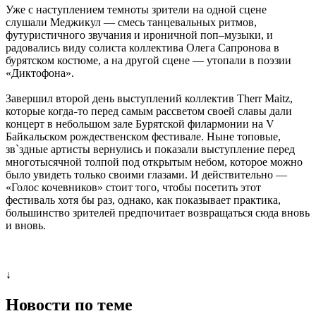
Уже с наступлением темноты зрители на одной сцене
слушали Меджикул — смесь танцевальных ритмов,
футуристичного звучания и ироничной поп–музыки, и
радовались виду солиста коллектива Олега Сапронова в
бурятском костюме, а на другой сцене — утопали в поэзии
«Диктофона».
Завершил второй день выступлений коллектив Therr Maitz,
которые когда
то перед самым рассветом своей славы дали
–
концерт в небольшом зале Бурятской филармонии на V
Байкальском рождественском фестивале. Ныне топовые,
зв`здные артисты вернулись и показали выступление перед
многотысячной толпой под открытым небом, которое можно
было увидеть только своими глазами. И действительно —
«Голос кочевников» стоит того, чтобы посетить этот
фестиваль хотя бы раз, однако, как показывает практика,
большинство зрителей предпочитает возвращаться сюда вновь
и вновь.
↓
Новости по теме