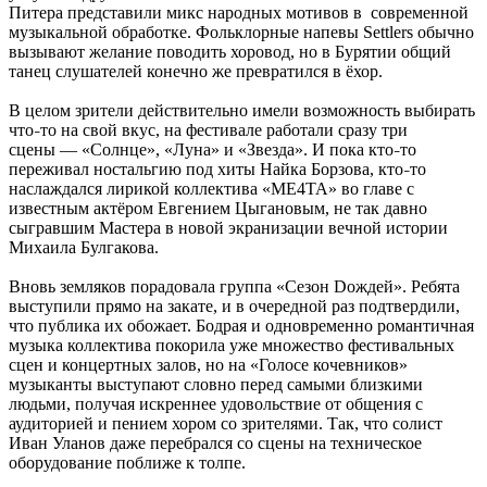
Питера представили микс народных мотивов в современной
музыкальной обработке. Фольклорные напевы Settlers обычно
вызывают желание поводить хоровод, но в Бурятии общий
танец слушателей конечно же превратился в ёхор.
В целом зрители действительно имели возможность выбирать
что
то на свой вкус, на фестивале работали сразу три
–
сцены — «Солнце», «Луна» и «Звезда». И пока кто
то
–
переживал ностальгию под хиты Найка Борзова, кто
то
–
наслаждался лирикой коллектива «МЕ4ТА» во главе с
известным актёром Евгением Цыгановым, не так давно
сыгравшим Мастера в новой экранизации вечной истории
Михаила Булгакова.
Вновь земляков порадовала группа «Сезон Dождей». Ребята
выступили прямо на закате, и в очередной раз подтвердили,
что публика их обожает. Бодрая и одновременно романтичная
музыка коллектива покорила уже множество фестивальных
сцен и концертных залов, но на «Голосе кочевников»
музыканты выступают словно перед самыми близкими
людьми, получая искреннее удовольствие от общения с
аудиторией и пением хором со зрителями. Так, что солист
Иван Уланов даже перебрался со сцены на техническое
оборудование поближе к толпе.