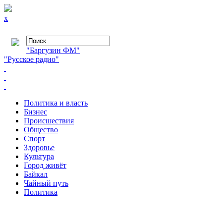
x
"Баргузин ФМ"
"Русское радио"
Политика и власть
Бизнес
Происшествия
Общество
Cпорт
Здоровье
Культура
Город живёт
Байкал
Чайный путь
Политика