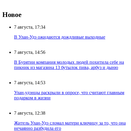
Новое
7 августа, 17:34
В Улан-Удэ ожидаются дождливые выходные
7 августа, 14:56
В Бурятии компания молодых людей похитила себе на
пикник из магазина 13 бутылок пива, арбуз и дыню
7 августа, 14:53
Улан-удэнцы раскрыли в опросе, что считают главным
подарком в жизни
7 августа, 12:38
Житель Улан-Удэ сломал матери ключицу за то, что она
нечаянно разбудила его