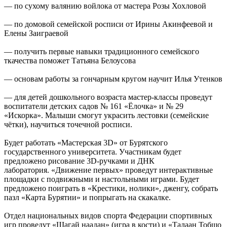
— по сухому валянию войлока от мастера Розы Хохловой
— по домовой семейской росписи от Ирины Акинфеевой и
Елены Заиграевой
— получить первые навыки традиционного семейского
ткачества поможет Татьяна Белоусова
— основам работы за гончарным кругом научит Илья Утенков
— для детей дошкольного возраста мастер-классы проведут
воспитатели детских садов № 161 «Ёлочка» и № 29
«Искорка». Малыши смогут украсить лестовки (семейские
чётки), научиться точечной росписи.
Будет работать «Мастерская 3D» от Бурятского
государственного университета. Участникам будет
предложено рисование 3D-ручками и ДНК
лаборатория. «Движение первых» проведут интерактивные
площадки с подвижными и настольными играми. Будет
предложено поиграть в «Крестики, нолики», дженгу, собрать
пазл «Карта Бурятии» и попрыгать на скакалке.
Отдел национальных видов спорта Федерации спортивных
игр проведут «Шагай наадан» (игра в кости) и «Талаан Тобшо