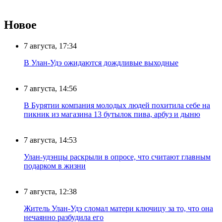
Новое
7 августа, 17:34
В Улан-Удэ ожидаются дождливые выходные
7 августа, 14:56
В Бурятии компания молодых людей похитила себе на
пикник из магазина 13 бутылок пива, арбуз и дыню
7 августа, 14:53
Улан-удэнцы раскрыли в опросе, что считают главным
подарком в жизни
7 августа, 12:38
Житель Улан-Удэ сломал матери ключицу за то, что она
нечаянно разбудила его