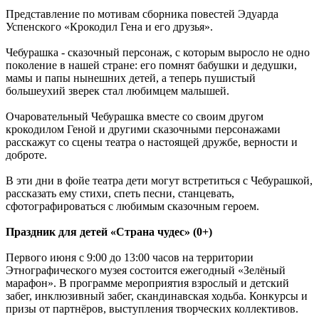
Представление по мотивам сборника повестей Эдуарда
Успенского «Крокодил Гена и его друзья».
Чебурашка - сказочный персонаж, с которым выросло не одно
поколение в нашей стране: его помнят бабушки и дедушки,
мамы и папы нынешних детей, а теперь пушистый
большеухий зверек стал любимцем малышей.
Очаровательный Чебурашка вместе со своим другом
крокодилом Геной и другими сказочными персонажами
расскажут со сцены театра о настоящей дружбе, верности и
доброте.
В эти дни в фойе театра дети могут встретиться с Чебурашкой,
рассказать ему стихи, спеть песни, станцевать,
сфотографироваться с любимым сказочным героем.
Праздник для детей «Страна чудес» (0+)
Первого июня с 9:00 до 13:00 часов на территории
Этнографического музея состоится ежегодный «Зелёный
марафон». В программе мероприятия взрослый и детский
забег, инклюзивный забег, скандинавская ходьба. Конкурсы и
призы от партнёров, выступления творческих коллективов.