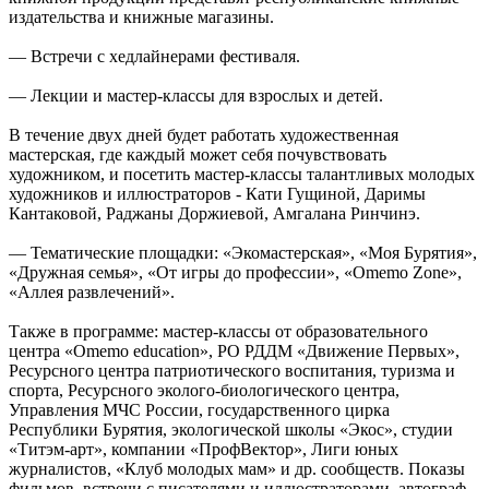
издательства и книжные магазины.
— Встречи с хедлайнерами фестиваля.
— Лекции и мастер-классы для взрослых и детей.
В течение двух дней будет работать художественная
мастерская, где каждый может себя почувствовать
художником, и посетить мастер-классы талантливых молодых
художников и иллюстраторов - Кати Гущиной, Даримы
Кантаковой, Раджаны Доржиевой, Амгалана Ринчинэ.
— Тематические площадки: «Экомастерская», «Моя Бурятия»,
«Дружная семья», «От игры до профессии», «Omemo Zone»,
«Аллея развлечений».
Также в программе: мастер-классы от образовательного
центра «Omemo education», РО РДДМ «Движение Первых»,
Ресурсного центра патриотического воспитания, туризма и
спорта, Ресурсного эколого-биологического центра,
Управления МЧС России, государственного цирка
Республики Бурятия, экологической школы «Экос», студии
«Титэм-арт», компании «ПрофВектор», Лиги юных
журналистов, «Клуб молодых мам» и др. сообществ. Показы
фильмов, встречи с писателями и иллюстраторами, автограф-