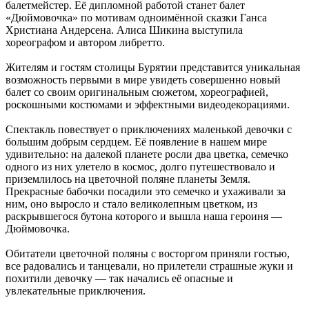
балетмейстер. Её дипломной работой станет балет
«Дюймовочка» по мотивам одноимённой сказки Ганса
Христиана Андерсена. Алиса Шикина выступила
хореографом и автором либретто.
Жителям и гостям столицы Бурятии представится уникальная
возможность первыми в мире увидеть совершенно новый
балет со своим оригинальным сюжетом, хореографией,
роскошными костюмами и эффектными видеодекорациями.
Спектакль повествует о приключениях маленькой девочки с
большим добрым сердцем. Её появление в нашем мире
удивительно: на далекой планете росли два цветка, семечко
одного из них улетело в космос, долго путешествовало и
приземлилось на цветочной поляне планеты Земля.
Прекрасные бабочки посадили это семечко и ухаживали за
ним, оно выросло и стало великолепным цветком, из
раскрывшегося бутона которого и вышла наша героиня —
Дюймовочка.
Обитатели цветочной поляны с восторгом приняли гостью,
все радовались и танцевали, но прилетели страшные жуки и
похитили девочку — так начались её опасные и
увлекательные приключения.