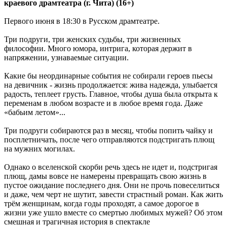
краевого драмтеатра (г. Чита) (16+)
Первого июня в 18:30 в Русском драмтеатре.
Три подруги, три женских судьбы, три жизненных
философии. Много юмора, интрига, которая держит в
напряжении, узнаваемые ситуации.
Какие бы неординарные события не собирали героев пьесы
на девичник - жизнь продолжается: жива надежда, улыбается
радость, теплеет грусть. Главное, чтобы душа была открыта к
переменам в любом возрасте и в любое время года. Даже
«бабьим летом»...
Три подруги собираются раз в месяц, чтобы попить чайку и
посплетничать, после чего отправляются подстригать плющ
на мужних могилах.
Однако о вселенской скорби речь здесь не идет и, подстригая
плющ, дамы вовсе не намерены превращать свою жизнь в
пустое ожидание последнего дня. Они не прочь повеселиться
и даже, чем черт не шутит, завести страстный роман. Как жить
трём женщинам, когда годы проходят, а самое дорогое в
жизни уже ушло вместе со смертью любимых мужей? Об этом
смешная и трагичная история в спектакле