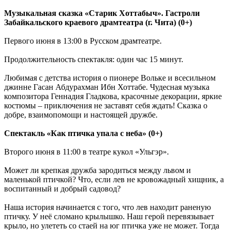
Музыкальная сказка «Старик Хоттабыч». Гастроли
Забайкальского краевого драмтеатра (г. Чита) (0+)
Первого июня в 13:00 в Русском драмтеатре.
Продолжительность спектакля: один час 15 минут.
Любимая с детства история о пионере Вольке и всесильном
джинне Гасан Абдурахман Ибн Хоттабе. Чудесная музыка
композитора Геннадия Гладкова, красочные декорации, яркие
костюмы – приключения не заставят себя ждать! Сказка о
добре, взаимопомощи и настоящей дружбе.
Спектакль «Как птичка упала с неба» (0+)
Второго июня в 11:00 в театре кукол «Ульгэр».
Может ли крепкая дружба зародиться между львом и
маленькой птичкой? Что, если лев не кровожадный хищник, а
воспитанный и добрый садовод?
Наша история начинается с того, что лев находит раненую
птичку. У неё сломано крылышко. Наш герой перевязывает
крыло, но улететь со стаей на юг птичка уже не может. Тогда