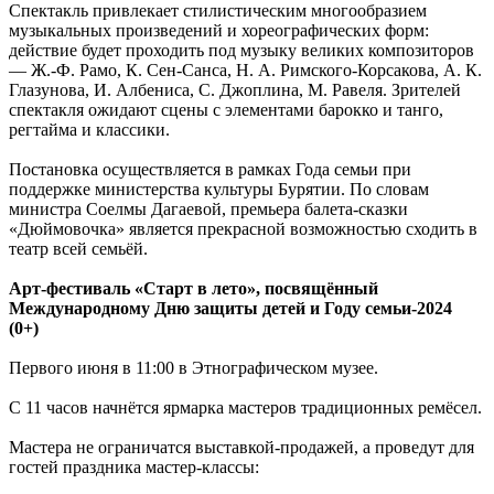
Спектакль привлекает стилистическим многообразием
музыкальных произведений и хореографических форм:
действие будет проходить под музыку великих композиторов
— Ж.-Ф. Рамо, К. Сен-Санса, Н. А. Римского-Корсакова, А. К.
Глазунова, И. Албениса, С. Джоплина, М. Равеля. Зрителей
спектакля ожидают сцены с элементами барокко и танго,
регтайма и классики.
Постановка осуществляется в рамках Года семьи при
поддержке министерства культуры Бурятии. По словам
министра Соелмы Дагаевой, премьера балета-сказки
«Дюймовочка» является прекрасной возможностью сходить в
театр всей семьёй.
Арт-фестиваль «Старт в лето», посвящённый
Международному Дню защиты детей и Году семьи-2024
(0+)
Первого июня в 11:00 в Этнографическом музее.
С 11 часов начнётся ярмарка мастеров традиционных ремёсел.
Мастера не ограничатся выставкой-продажей, а проведут для
гостей праздника мастер-классы: