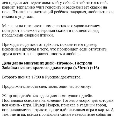
лев предлагает перезимовать ей у себя. Он заботится о ней,
кормит, терпеливо учит говорить и рассказывает сказки на
ночь. Птичка как настоящий ребёнок: задорная, любопытная и
немного упрямая.
Малыши на интерактивном спектакле с удовольствием
поиграют в снежки с героями сказки и посмеются над
проделками озорной птички.
Приходите с детьми от трёх лет, покажите им пример
искренней дружбы и того, что произойдет, если отпустить
друга несмотря на привязанность и любовь.
Дела давно минувших дней «Игроки». Гастроли
Забайкальского краевого драмтеатра (г. Чита) (+16)
Второго июня в 17:00 в Русском драмтеатре.
Продолжительность спектакля: один час 30 минут.
Жанр определён как «дела давно минувших дней».
Постановка основана на комедии Гоголя о людях, для которых
вся жизнь - игра. Шулер Ихарев, приехав в уездный город,
останавливается в трактире, где идёт активная игра в карты. А
там, где игра, всегда происходят самые невероятные события -