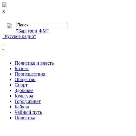
x
"Баргузин ФМ"
"Русское радио"
Политика и власть
Бизнес
Происшествия
Общество
Cпорт
Здоровье
Культура
Город живёт
Байкал
Чайный путь
Политика