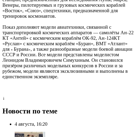
Венеры, пилотируемых и грузовых космических кораблей
«Восток», «Союз», спецтехники, предназначенной для
тренировок космонавтов.
Показ дополняют модели авиатехники, связанной с
транспортировкой космических аппаратов — самолёты Ан
22
–
КТ «Антей» с космическим кораблём ОК-92, Ан
124КТ
–
«Руслан» с космическим кораблём «Буран», ВМТ «Атлант»
для
Бурана
, а также разнообразные модели боевой авиации
«
»
СССР и России. Все модели представлены моделистом
Леонидом Владимировичем Симухиным. Он становился
призёром различных модельных конкурсов в России и за
рубежом, модели являются эксклюзивными и выполнены в
единственном экземпляре.
↓
Новости по теме
4 августа, 16:20