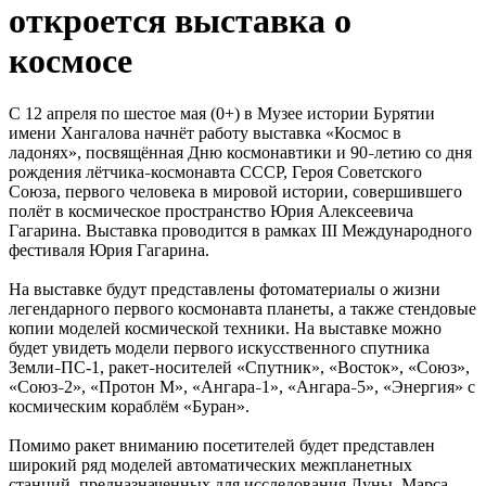
откроется выставка о
космосе
С 12 апреля по шестое мая (0+) в Музее истории Бурятии
имени Хангалова начнёт работу выставка «Космос в
ладонях», посвящённая Дню космонавтики и 90
летию со дня
–
рождения лётчика
космонавта СССР, Героя Советского
–
Союза, первого человека в мировой истории, совершившего
полёт в космическое пространство Юрия Алексеевича
Гагарина. Выставка проводится в рамках III Международного
фестиваля Юрия Гагарина.
На выставке будут представлены фотоматериалы о жизни
легендарного первого космонавта планеты, а также стендовые
копии моделей космической техники. На выставке можно
будет увидеть модели первого искусственного спутника
Земли
ПС-1, ракет
носителей «Спутник», «Восток», «Союз»,
–
–
«Союз
2», «Протон М», «Ангара
1», «Ангара
5», «Энергия» с
–
–
–
космическим кораблём «Буран».
Помимо ракет вниманию посетителей будет представлен
широкий ряд моделей автоматических межпланетных
станций, предназначенных для исследования Луны, Марса,