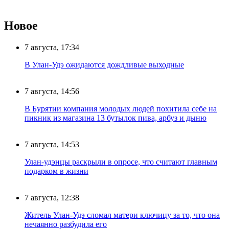
Новое
7 августа, 17:34
В Улан-Удэ ожидаются дождливые выходные
7 августа, 14:56
В Бурятии компания молодых людей похитила себе на
пикник из магазина 13 бутылок пива, арбуз и дыню
7 августа, 14:53
Улан-удэнцы раскрыли в опросе, что считают главным
подарком в жизни
7 августа, 12:38
Житель Улан-Удэ сломал матери ключицу за то, что она
нечаянно разбудила его