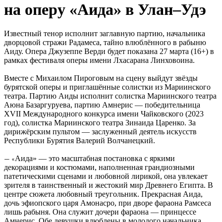
на оперу «Аида» в Улан–Удэ
Известный тенор исполнит заглавную партию, начальника
дворцовой стражи Радамеса, тайно влюблённого в рабыню
Аиду. Опера Джузеппе Верди будет показана 27 марта (16+) в
рамках фестиваля оперы имени Лхасарана Линховоина.
Вместе с Михаилом Пироговым на сцену выйдут звёзды
бурятской оперы и приглашённые солистки из Мариинского
театра. Партию Аиды исполнит солистка Мариинского театра
Аюна Базаргуруева, партию Амнерис — победительница
XVII Международного конкурса имени Чайковского (2023
год), солистка Мариинского театра Зинаида Царенко. За
дирижёрским пультом — заслуженный деятель искусств
Республики Бурятия Валерий Волчанецкий.
Аида» — это масштабная постановка с яркими
—
«
декорациями и костюмами, наполненная грандиозными
патетическими сценами и любовной лирикой, она увлекает
зрителя в таинственный и жестокий мир Древнего Египта. В
центре сюжета любовный треугольник. Прекрасная Аида,
дочь эфиопского царя Амонасро, при дворе фараона Рамсеса
лишь рабыня. Она служит дочери фараона — принцессе
Амнерис. Обе девушки влюблены в молодого начальника