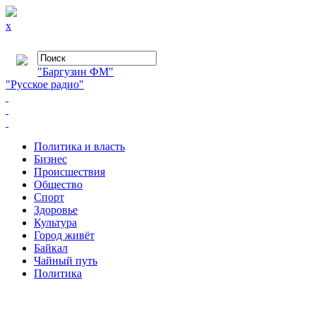
x
"Баргузин ФМ"
"Русское радио"
Политика и власть
Бизнес
Происшествия
Общество
Cпорт
Здоровье
Культура
Город живёт
Байкал
Чайный путь
Политика