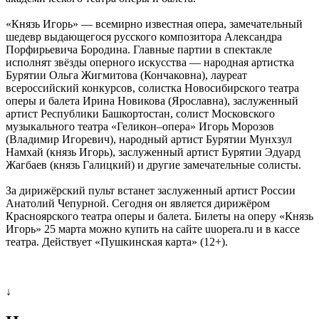
«Князь Игорь» — всемирно известная опера, замечательный
шедевр выдающегося русского композитора Александра
Порфирьевича Бородина. Главные партии в спектакле
исполнят звёзды оперного искусства — народная артистка
Бурятии Ольга Жигмитова (Кончаковна), лауреат
всероссийский конкурсов, солистка Новосибирского театра
оперы и балета Ирина Новикова (Ярославна), заслуженный
артист Республики Башкортостан, солист Московского
музыкального театра «Геликон–опера» Игорь Морозов
(Владимир Игоревич), народный артист Бурятии Мунхзул
Намхай (князь Игорь), заслуженный артист Бурятии Эдуард
Жагбаев (князь Галицкий) и другие замечательные солисты.
За дирижёрский пульт встанет заслуженный артист России
Анатолий Чепурной. Сегодня он является дирижёром
Красноярского театра оперы и балета. Билеты на оперу «Князь
Игорь» 25 марта можно купить на сайте uuopera.ru и в кассе
театра. Действует «Пушкинская карта» (12+).
↓