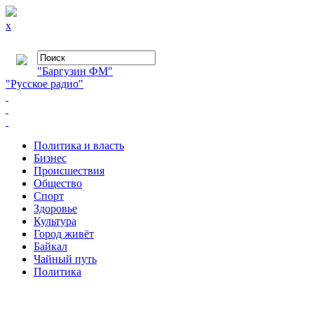
x
"Баргузин ФМ"
"Русское радио"
Политика и власть
Бизнес
Происшествия
Общество
Cпорт
Здоровье
Культура
Город живёт
Байкал
Чайный путь
Политика