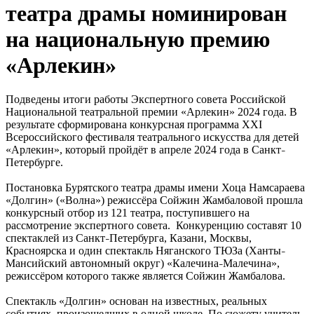
театра драмы номинирован
на национальную премию
«Арлекин»
Подведены итоги работы Экспертного совета Российской
Национальной театральной премии «Арлекин» 2024 года. В
результате сформирована конкурсная программа XXI
Всероссийского фестиваля театрального искусства для детей
«Арлекин», который пройдёт в апреле 2024 года в Санкт
–
Петербурге.
Постановка Бурятского театра драмы имени Хоца Намсараева
«Долгин» («Волна») режиссёра Сойжин Жамбаловой прошла
конкурсный отбор из 121 театра, поступившего на
рассмотрение экспертного совета. Конкуренцию составят 10
спектаклей из Санкт
Петербурга, Казани, Москвы,
–
Красноярска и один спектакль Няганского ТЮЗа (Ханты
–
Мансийский автономный округ) «Калечина
Малечина»,
–
режиссёром которого также является Сойжин Жамбалова.
Спектакль «Долгин» основан на известных, реальных
событиях, произошедших в одной школе. По сюжету учитель