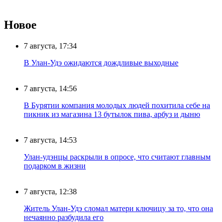
Новое
7 августа, 17:34
В Улан-Удэ ожидаются дождливые выходные
7 августа, 14:56
В Бурятии компания молодых людей похитила себе на
пикник из магазина 13 бутылок пива, арбуз и дыню
7 августа, 14:53
Улан-удэнцы раскрыли в опросе, что считают главным
подарком в жизни
7 августа, 12:38
Житель Улан-Удэ сломал матери ключицу за то, что она
нечаянно разбудила его