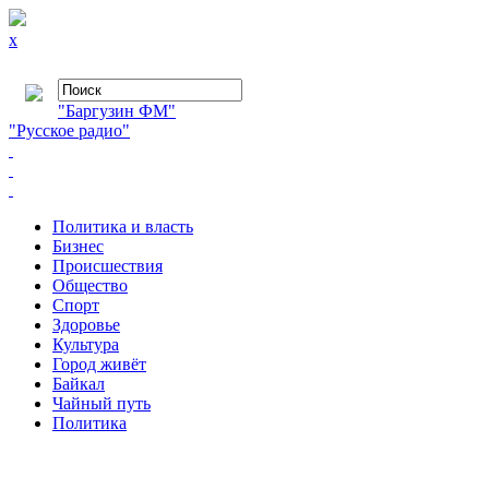
x
"Баргузин ФМ"
"Русское радио"
Политика и власть
Бизнес
Происшествия
Общество
Cпорт
Здоровье
Культура
Город живёт
Байкал
Чайный путь
Политика