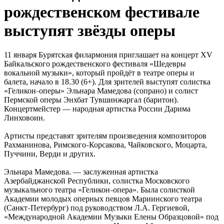
рождественском фестивале
выступят звёзды оперы
11 января Бурятская филармония приглашает на концерт XV
Байкальского рождественского фестиваля «Шедевры
вокальной музыки», который пройдёт в театре оперы и
балета, начало в 18.30 (6+). Для зрителей выступят солистка
«Геликон
оперы» Эльнара Мамедова (сопрано) и солист
–
Пермской оперы Энхбат Тувшинжаргал (баритон).
Концертмейстер — народная артистка России Дарима
Линховоин.
Артисты представят зрителям произведения композиторов
Рахманинова, Римского
Корсакова, Чайковского, Моцарта,
–
Пуччини, Верди и других.
Эльнара Мамедова. — заслуженная артистка
Азербайджанской Республики, солистка Московского
музыкального театра «Геликон
опера». Была солисткой
–
Академии молодых оперных певцов Мариинского театра
(Санкт
Петербург) под руководством Л.А. Гергиевой,
–
«Международной Академии Музыки Елены Образцовой» под