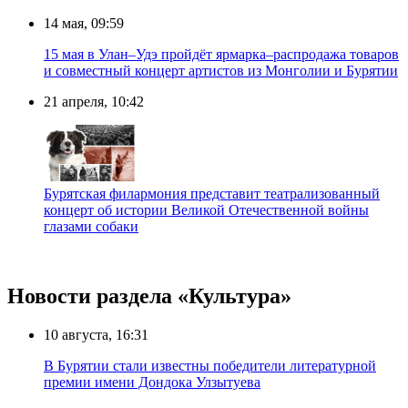
14 мая, 09:59
15 мая в Улан–Удэ пройдёт ярмарка–распродажа товаров
и совместный концерт артистов из Монголии и Бурятии
21 апреля, 10:42
Бурятская филармония представит театрализованный
концерт об истории Великой Отечественной войны
глазами собаки
Новости раздела «Культура»
10 августа, 16:31
В Бурятии стали известны победители литературной
премии имени Дондока Улзытуева