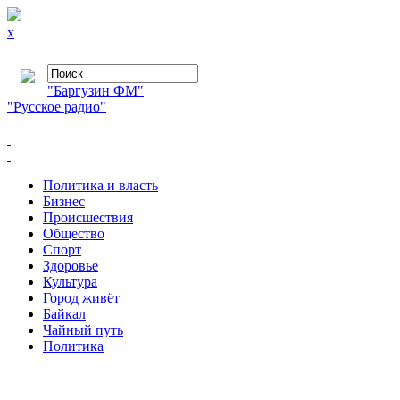
x
"Баргузин ФМ"
"Русское радио"
Политика и власть
Бизнес
Происшествия
Общество
Cпорт
Здоровье
Культура
Город живёт
Байкал
Чайный путь
Политика