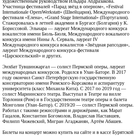
художественным руководством Ильдара Абдразакова.
Участница фестивалей «Парад звёзд в оперном», «Festival
Internationale OpernWerkstatt» (Швейцария), Международного
фестиваля «Елена», «Grand Stage International» (Португалия).
Стажировалась в летней академии в Бургасе (Болгария) у К.
Бориссовой. Эльнара — лауреат Международного конкурса
вокалистов имени Бюль
Бюля, Международного вокального
–
конкурса имени Нины А. Серваль, лауреат IV
Международного конкурса вокалистов «Звёздная рапсодия»,
лауреат Международного конкурса
фестиваля
–
«Царскосельский» и других.
Энхбат Тувшинжаргал — солист Пермской оперы, лауреат
международных конкурсов. Родился в Улан
Баторе. В 2017
–
году окончил Санкт
Петербургскую государственную
–
консерваторию имени Римского
Корсакова и аспирантуру
–
университета (класс Михаила Кита). С 2017 по 2019 год —
солист Мариинского театра. Выступал в Театре на вилле
Торлония (Рим) и в Государственном театре оперы и балета
Монголии (Улан
Батор). С 2019/20 — солист Пермской оперы.
–
Работал с такими режиссёрами и дирижёрами, как Марат
Гацалов, Константин Богомолов, Владислав Наставшев,
Филипп Чижевский, Мигран Агаджанян, Артём Абашев.
Билеты на концерт можно купить на сайте и в кассе Бурятской