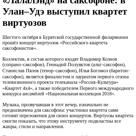
Улан–Удэ выступил квартет
виртуозов
Шестого октября в Бурятской государственной филармонии
прошёл концерт виртуозов «Российского квартета
саксофонистов».
Коллектив, в состав которого входят Владимир Кознов
(сопрано
саксофон), Геннадий Полуяктов (альт
саксофон),
–
–
Станислав Пялов (тенор
саксофон), Илья Богомол (баритон
–
–
саксофон), является финалистом и лауреатом первого сезона
телевизионного проекта телеканала «Россия
Культура»
–
«Квартет 4x4», а также победителем Первого международного
конкурса ансамблей «Национальная коллекция 2018».
Музыка, прозвучавшая в этот вечер, изначально не
предназначена для саксофона: участники квартета сами
готовят переложения для своих концертов. Виртуозы квартета
смогли показать, что этому инструменту подвластны все
жанры, стили и направления.