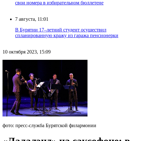
свои номера в избирательном бюллетене
7 августа, 11:01
В Бурятии 17–летний студент осуществил
спланированную кражу из гаража пенсионерки
10 октября 2023, 15:09
фото: пресс-служба Бурятской филармонии
«Лалалэнд» на саксофоне: в