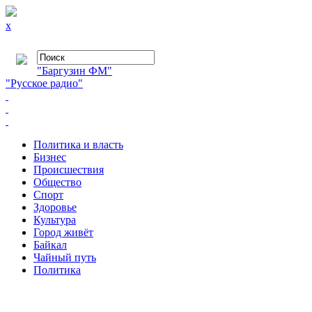
x
"Баргузин ФМ"
"Русское радио"
Политика и власть
Бизнес
Происшествия
Общество
Cпорт
Здоровье
Культура
Город живёт
Байкал
Чайный путь
Политика