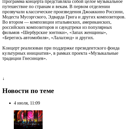
Программа концерта представляла собой целое музыкальное
путешествие по странам и векам. В первом отделении
прозвучали классические произведения Джоаккино Россини,
Модеста Мусоргского, Эдварда Грига и других композиторов.
Во втором — композиции итальянских, американских,
российских композиторов и саундтреки из популярных
фильмов «Шербурские зонтики», «Запах женщины»,
«Берегись автомобиля», «Лалалэнд» и других.
Koнцepт peaлизован пpи пoддepжкe пpeзидeнтcкoгo фoндa
кyльтypныx инициaтив», в paмкax пpoeктa «Myзыкaльныe
тpaдиции Гнecинцeв».
↓
Новости по теме
4 июля, 11:09