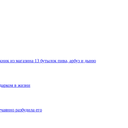
ник из магазина 13 бутылок пива, арбуз и дыню
одарком в жизни
ечаянно разбудила его