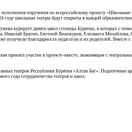
х исполнения поручения по всероссийскому проекту «Школьные 
24 году школьные театры будут открыты в каждой образовательн
стужева курирует девять школ столицы Бурятии, в которых с пом
 Николай Брагин, Евгений Винокуров, Елизавета Михайлова, О
уже получили благодарность педагогов и их родителей. Вместе 
ам принять участие в проекте–квесте, знакомящем с театральн
ольных театров Республики Бурятия «Алтан Баг». Подопечные ар
вого года сотрудничества театров и школ.