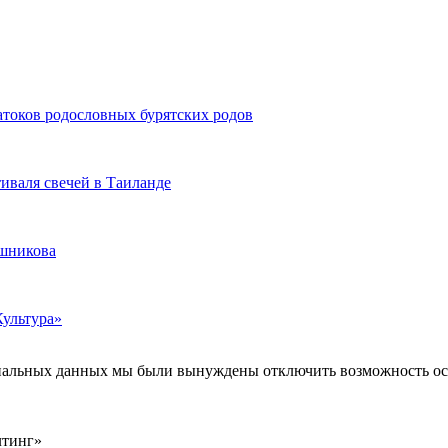
атоков родословных бурятских родов
иваля свечей в Таиланде
ашникова
Культура»
ональных данных мы были вынуждены отключить возможность ост
лтинг»