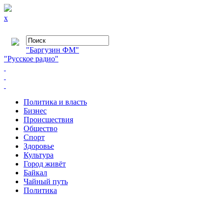
x
"Баргузин ФМ"
"Русское радио"
Политика и власть
Бизнес
Происшествия
Общество
Cпорт
Здоровье
Культура
Город живёт
Байкал
Чайный путь
Политика