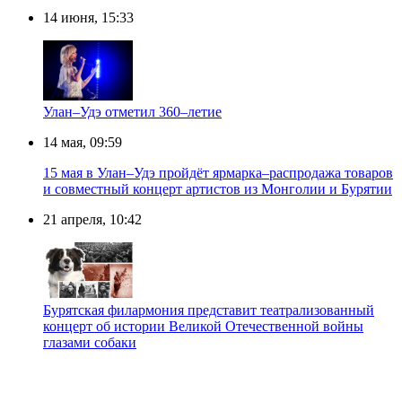
14 июня, 15:33
Улан–Удэ отметил 360–летие
14 мая, 09:59
15 мая в Улан–Удэ пройдёт ярмарка–распродажа товаров
и совместный концерт артистов из Монголии и Бурятии
21 апреля, 10:42
Бурятская филармония представит театрализованный
концерт об истории Великой Отечественной войны
глазами собаки