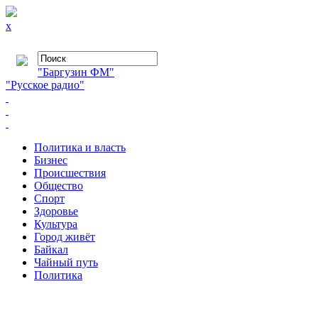
x
"Баргузин ФМ"
"Русское радио"
Политика и власть
Бизнес
Происшествия
Общество
Cпорт
Здоровье
Культура
Город живёт
Байкал
Чайный путь
Политика