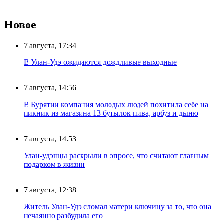
Новое
7 августа, 17:34
В Улан-Удэ ожидаются дождливые выходные
7 августа, 14:56
В Бурятии компания молодых людей похитила себе на
пикник из магазина 13 бутылок пива, арбуз и дыню
7 августа, 14:53
Улан-удэнцы раскрыли в опросе, что считают главным
подарком в жизни
7 августа, 12:38
Житель Улан-Удэ сломал матери ключицу за то, что она
нечаянно разбудила его