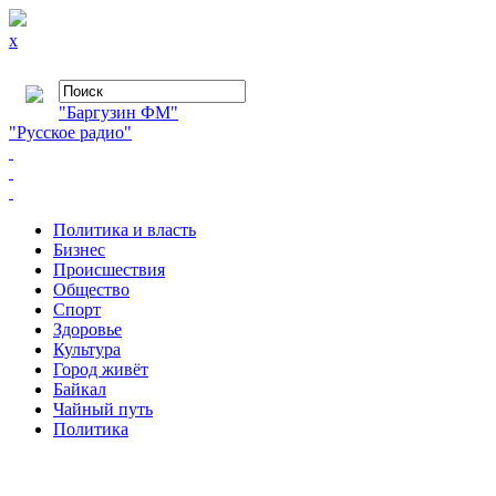
x
"Баргузин ФМ"
"Русское радио"
Политика и власть
Бизнес
Происшествия
Общество
Cпорт
Здоровье
Культура
Город живёт
Байкал
Чайный путь
Политика