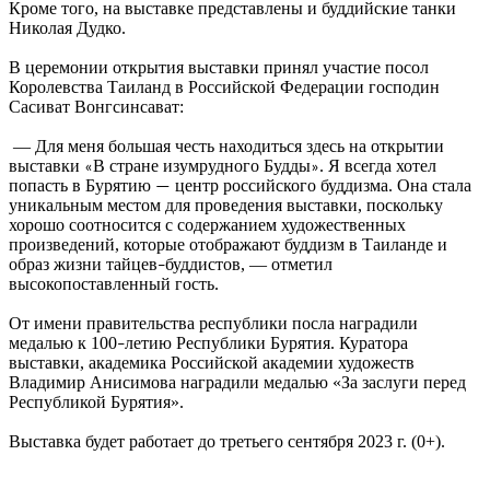
Кроме того, на выставке представлены и буддийские танки
Николая Дудко.
В церемонии открытия выставки принял участие посол
Королевства Таиланд в Российской Федерации господин
Сасиват Вонгсинсават:
— Для меня большая честь находиться здесь на открытии
выставки
В стране изумрудного Будды
. Я всегда хотел
«
»
попасть в Бурятию
центр российского буддизма. Она стала
—
уникальным местом для проведения выставки, поскольку
хорошо соотносится с содержанием художественных
произведений, которые отображают буддизм в Таиланде и
образ жизни тайцев
буддистов, — отметил
–
высокопоставленный гость.
От имени правительства республики посла наградили
медалью к 100
летию Республики Бурятия. Куратора
–
выставки, академика Российской академии художеств
Владимир Анисимова наградили медалью «За заслуги перед
Республикой Бурятия».
Выставка будет работает до третьего сентября 2023 г. (0+).