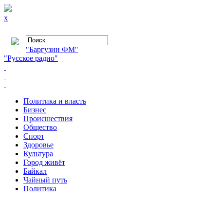
x
"Баргузин ФМ"
"Русское радио"
Политика и власть
Бизнес
Происшествия
Общество
Cпорт
Здоровье
Культура
Город живёт
Байкал
Чайный путь
Политика