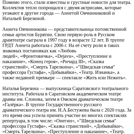
Помимо этого, стали известны и грустные новости для театра.
Коллектив тепло попрощался с двумя актрисами, которые
уезжают в другие города — Аннетой Овчинниковой и
Натальей Березиной.
Аннета Овчинникова — представительница потомственной
семьи артистов Бурятии. Свою первую роль в Русском
драмтеатре сыграла в 1997 году в возрасте 12 лет. В труппе
ГРДТ Аннета работала с 2006 г. На её счету роли в таких
знаковых постановках как «Любовь
людей», «Фронтовичка», «Dejavu», «Преступление и
наказание», «Конец героя», «Ричард III», «Сказка
странствий», «Смерть Тарелкина», «"Шведская семья"
профессора Густафа», «Добывайки», «Театр. Изнанка», а
также недавней премьере — спектакле «Жить или Нежить».
Наталья Березина — выпускница Саратовского театрального
института. Работала в Саратовском академическом театре
драмы им. Слонова, затем в Омском драматическом театре
«Галёрка». В труппе Государственного русского
драматического театра им. Н.А.Бестужева была с 2020 года. За
это время она успела принять участие во многих спектаклях
репертуара, в том числе: «Онегин», «"Шведская семья"
профессора Густафа», «Сказка странствий», «Добывайки»,
«Смерть Тарелкина», «Преступление и наказание», «Театр.