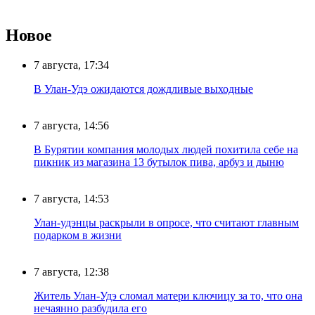
Новое
7 августа, 17:34
В Улан-Удэ ожидаются дождливые выходные
7 августа, 14:56
В Бурятии компания молодых людей похитила себе на
пикник из магазина 13 бутылок пива, арбуз и дыню
7 августа, 14:53
Улан-удэнцы раскрыли в опросе, что считают главным
подарком в жизни
7 августа, 12:38
Житель Улан-Удэ сломал матери ключицу за то, что она
нечаянно разбудила его