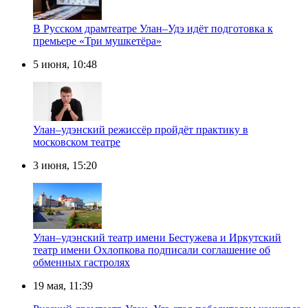
В Русском драмтеатре Улан–Удэ идёт подготовка к
премьере «Три мушкетёра»
5 июня, 10:48
Улан–удэнский режиссёр пройдёт практику в
московском театре
3 июня, 15:20
Улан–удэнский театр имени Бестужева и Иркутский
театр имени Охлопкова подписали соглашение об
обменных гастролях
19 мая, 11:39