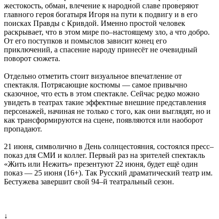
жестокость, обман, влечение к народной славе проверяют
главного героя богатыря Игоря на пути к подвигу и в его
поисках Правды с Кривдой. Именно простой человек
раскрывает, что в этом мире по–настоящему зло, а что добро.
От его поступков и помыслов зависит конец его
приключений, а спасение народу принесёт не очевидный
поворот сюжета.
Отдельно отметить стоит визуальное впечатление от
спектакля. Потрясающие костюмы — самое привычно
сказочное, что есть в этом спектакле. Сейчас редко можно
увидеть в театрах такие эффектные внешние представления
персонажей, начиная не только с того, как они выглядят, но и
как трансформируются на сцене, появляются или наоборот
пропадают.
21 июня, символично в День солнцестояния, состоялся пресс–
показ для СМИ и коллег. Первый раз на зрителей спектакль
«Жить или Нежить» презентуют 22 июня, будет ещё один
показ — 25 июня (16+). Так Русский драматический театр им.
Бестужева завершит свой 94–й театральный сезон.
↓