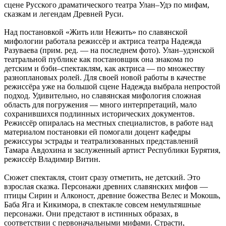
сцене Русского драматического театра Улан–Удэ по мифам,
сказкам и легендам Древней Руси.
Над постановкой «Жить или Нежить» по славянской
мифологии работала режиссёр и актриса театра Надежда
Разуваева (прим. ред. — на последнем фото). Улан–удэнской
театральной публике как постановщик она знакома по
детским и бэби–спектаклям, как актриса — по множеству
разноплановых ролей. Для своей новой работы в качестве
режиссёра уже на большой сцене Надежда выбрала непростой
подход. Удивительно, но славянская мифология сложная
область для погружения — много интерпретаций, мало
сохранившихся подлинных исторических документов.
Режиссёр опиралась на местных специалистов, в работе над
материалом постановки ей помогали доцент кафедры
режиссуры эстрады и театрализованных представлений
Тамара Авдохина и заслуженный артист Республики Бурятия,
режиссёр Владимир Витин.
Сюжет спектакля, стоит сразу отметить, не детский. Это
взрослая сказка. Персонажи древних славянских мифов —
птицы Сирин и Алконост, древние божества Велес и Мокошь,
Баба Яга и Кикимора, в спектакле совсем немультяшные
персонажи. Они предстают в истинных образах, в
соответствии с первоначальными мифами. Страсти,