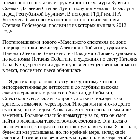
премьерного спектакля из рук министра культуры Бурятии
Соелмы Дагаевой Степан Лукич получил медаль «За заслуги
перед Республикой Бурятия». В истории ГРДТ им. Н.А.
Бестужева было восемь постановок по произведениям
Степана Лобозерова, последняя из которых вышла в 2012
году.
Постановщиками нового «Маленького спектакля на лоне
природы» стали режиссер Александр Лобыгин, художник
Николай Левашов, балетмейстер Владимир Лопаев, художник
по костюмам Наталия Лобыгина и художник по свету Наталия
Гара. В ходе репетиций драматург внес существенные правки
в текст, после чего пьеса обновилась.
— Я до сих пор влюблен в эту пьесу, потому что она
непосредственная до детскости и до глубины высокая, —
сказал журналистам режиссер Александр Лобыгин, —
Спектакль всегда задает вопросы, а ответы находит сам
зритель, возможно, через время. Иногда мы на что-то долго
смотрим, но не видим. А оказывается, что слона то мы и не
заметили. Большое спасибо драматургу за то, что он смог
найти в маленьком такое огромное состояние. Эта пьеса о
человечности, которая сегодня так нужна всем нам. Я не знаю,
будем ли мы услышаны, но, по крайней мере, вклад свой
сделаем. Разговор на вечные темы нужен нам всегда, чтобы