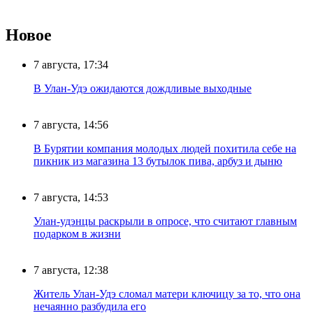
Новое
7 августа, 17:34
В Улан-Удэ ожидаются дождливые выходные
7 августа, 14:56
В Бурятии компания молодых людей похитила себе на
пикник из магазина 13 бутылок пива, арбуз и дыню
7 августа, 14:53
Улан-удэнцы раскрыли в опросе, что считают главным
подарком в жизни
7 августа, 12:38
Житель Улан-Удэ сломал матери ключицу за то, что она
нечаянно разбудила его