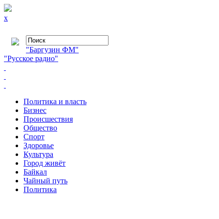
x
"Баргузин ФМ"
"Русское радио"
Политика и власть
Бизнес
Происшествия
Общество
Cпорт
Здоровье
Культура
Город живёт
Байкал
Чайный путь
Политика