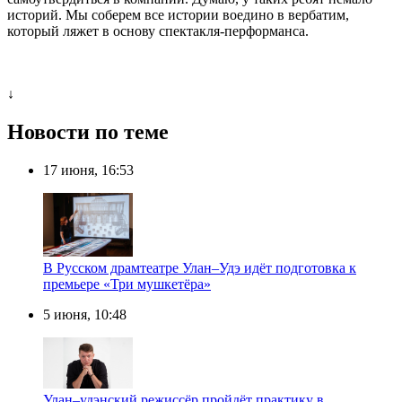
историй. Мы соберем все истории воедино в вербатим,
который ляжет в основу спектакля-перформанса.
↓
Новости по теме
17 июня, 16:53
В Русском драмтеатре Улан–Удэ идёт подготовка к
премьере «Три мушкетёра»
5 июня, 10:48
Улан–удэнский режиссёр пройдёт практику в