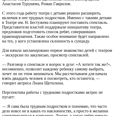
Анастасия Турушева, Роман Гаврилов.
С этого года работу театра с детьми решено расширить,
включив в нее трудных подростков. Именно с такими детьми
в Театре им. Н. Бестужева планируют поставить спектакль.
Представители властей поддержали инициативу театра,
предложив подготовить список ребят, совершивших
правонарушения. Также особое внимание будет направлено
на тех, у кого установлена склонность к суициду.
Для начала запланировано первое знакомство детей с театром
– экскурсии по закулисью, просмотр спектаклей.
— Разговор о спектакле и вопрос в духе: «А хотите так же?»,
несомненно, позволит каждому ребенку самому выбрать,
хочет ли он этим заниматься. Мы рассчитываем для начала
взять двадцать человек и посмотреть, кто останется, —
говорит актриса Лиана Щетилина.
Перспектива работы с трудными подростками актрис не
пугает:
— Я сама была трудным подростком и понимаю, что часто
дело вовсе не в каких-то наклонностях, а просто в желании
самоутвердиться в компании. Думаю, у таких ребят немало