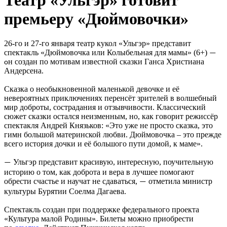
премьеру «Дюймовочки»
26-го и 27-го января театр кукол «Ульгэр» представит
спектакль «Дюймовочка или Колыбельная для мамы» (6+)
—
н создан по мотивам известной сказки Ганса Христиана
о
Андерсена.
Сказка о необыкновенной маленькой девочке и её
невероятных приключениях перенсёт зрителей в волшебный
мир доброты, сострадания и отзывчивости. Классический
сюжет сказки остался неизменным, но, как говорит режиссёр
спектакля Андрей Князьков: «Это уже не просто сказка, это
гимн большой материнской любви. Дюймовочка – это прежде
всего история дочки и её большого пути домой, к маме».
Ульгэр представит красивую, интересную, поучительную
—
историю о том, как доброта и вера в лучшее помогают
обрести счастье и научат не сдаваться,
отметила министр
—
культуры Бурятии Соелма Дагаева.
Спектакль создан при поддержке федерального проекта
«Культура малой Родины». Билеты можно приобрести