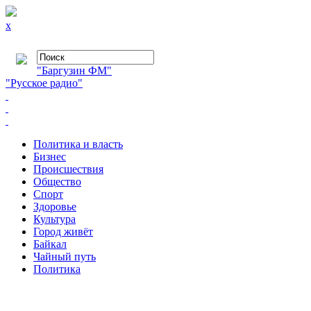
x
"Баргузин ФМ"
"Русское радио"
Политика и власть
Бизнес
Происшествия
Общество
Cпорт
Здоровье
Культура
Город живёт
Байкал
Чайный путь
Политика