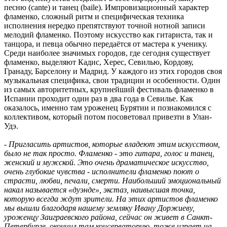
песню (cante) и танец (baile). Импровизационный характер
фламенко, сложный ритм и специфическая техника
исполнения нередко препятствуют точной нотной записи
мелодий фламенко. Поэтому искусство как гитариста, так и
танцора, и певца обычно передаётся от мастера к ученику.
Среди наиболее значимых городов, где сегодня существует
фламенко, выделяют Кадис, Херес, Севилью, Кордову,
Гранаду, Барселону и Мадрид. У каждого из этих городов своя
музыкальная специфика, свои традиции и особенности. Один
из самых авторитетных, крупнейший фестиваль фламенко в
Испании проходит один раз в два года в Севилье. Как
оказалось, именно там уроженец Бурятии и познакомился с
коллективом, который потом посоветовал привезти в Улан-
Удэ.
- Пригласить артистов, которые владеют этим искусством,
было не так просто. Фламенко - это гитара, голос и танец,
женский и мужской. Это очень драматическое искусство,
очень глубокие чувства - исполнители фламенко поют о
страсти, любви, печали, смерти. Наибольший эмоциональный
накал называется «дуэнде», экстаз, наивысшая точка,
которую всегда ждут зрители. На этих артистов фламенко
мы вышли благодаря нашему земляку Ивану Доржиеву,
уроженцу Заиграевского района, сейчас он живет в Санкт-
Петербурге, окончил там консерваторию, тоже играет на