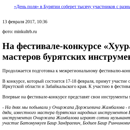
«День поля» в Бурятии соберет тысячу участников с раз
13 февраля 2017, 10:36
фото: minkultrb.ru
На фестивале-конкурсе «Хуур
мастеров бурятских инструме
Продолжается подготовка к межрегиональному фестивалю-конк
В конкурсе, который состоится 17-18 февраля, примут участи
Иркутской области и Забайкальского края. К участию в фести
Впервые на фестивале-конкурсе представят свои инструменты
-
На днях мы побывали у Очиржапа Доржиевича Жамбалова - по
дяди, известного мастера бурятских народных инструментов Б
инструментах Очиржапа Жамбалова играют сотни музыкантов 
участие Батомункуев Баир Зандраевич, Бодиев Баир Ринчинови