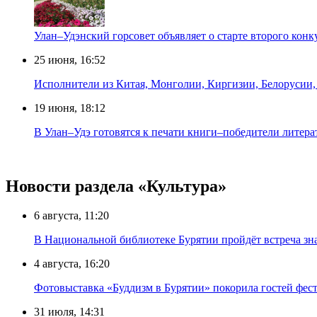
Улан–Удэнский горсовет объявляет о старте второго кон
25 июня, 16:52
Исполнители из Китая, Монголии, Киргизии, Белорусии, 
19 июня, 18:12
В Улан–Удэ готовятся к печати книги–победители литер
Новости раздела «Культура»
6 августа, 11:20
В Национальной библиотеке Бурятии пройдёт встреча зн
4 августа, 16:20
Фотовыставка «Буддизм в Бурятии» покорила гостей фест
31 июля, 14:31