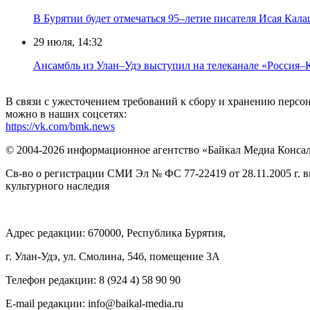
В Бурятии будет отмечаться 95–летие писателя Исая Кал
29 июля, 14:32
Ансамбль из Улан–Удэ выступил на телеканале «Россия–
В связи с ужесточением требований к сбору и хранению перс
можно в наших соцсетях:
https://vk.com/bmk.news
© 2004-2026 информационное агентство «Байкал Медиа Конса
Св-во о регистрации СМИ Эл № ФС 77-22419 от 28.11.2005 г. 
культурного наследия
Адрес редакции: 670000, Республика Бурятия,
г. Улан-Удэ, ул. Смолина, 54б, помещение 3А
Телефон редакции: ‎‎8 (924 4) 58 90 90
E-mail редакции: info@baikal-media.ru