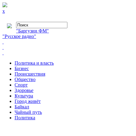
x
"Баргузин ФМ"
"Русское радио"
Политика и власть
Бизнес
Происшествия
Общество
Cпорт
Здоровье
Культура
Город живёт
Байкал
Чайный путь
Политика