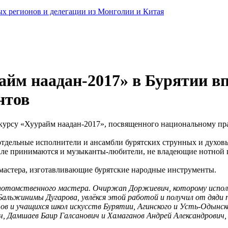
ных регионов и делегации из Монголии и Китая
айм наадан-2017» в Бурятии в
нтов
урсу «Хуурайм наадан-2017», посвященного национальному пра
е отдельные исполнители и ансамбли бурятских струнных и духо
вале принимаются и музыканты-любители, не владеющие нотной 
 мастера, изготавливающие бурятские народные инструменты.
томственного мастера. Очиржап Доржиевич, которому исполнил
альжинимы Дугарова, увлёкся этой работой и получил от дяди 
и учащихся школ искусств Бурятии, Агинского и Усть-Одынско
ч, Дамшаев Баир Галсанович и Хамаганов Андрей Александрович,