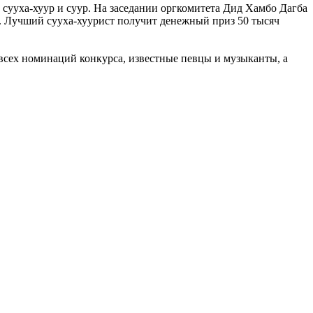
ууха-хуур и суур. На заседании оргкомитета Дид Хамбо Дагба
. Лучший сууха-хуурист получит денежный приз 50 тысяч
 всех номинаций конкурса, известные певцы и музыканты, а