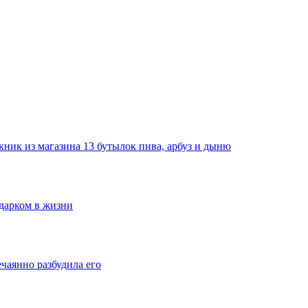
ник из магазина 13 бутылок пива, арбуз и дыню
одарком в жизни
ечаянно разбудила его