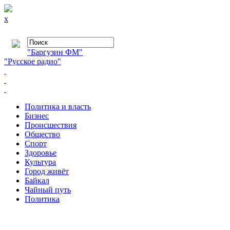
x
"Баргузин ФМ"
"Русское радио"
Политика и власть
Бизнес
Происшествия
Общество
Cпорт
Здоровье
Культура
Город живёт
Байкал
Чайный путь
Политика