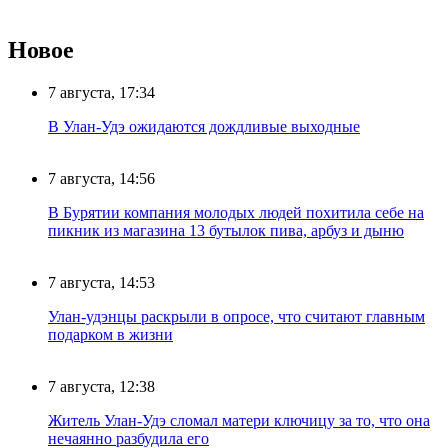
Новое
7 августа, 17:34
В Улан-Удэ ожидаются дождливые выходные
7 августа, 14:56
В Бурятии компания молодых людей похитила себе на
пикник из магазина 13 бутылок пива, арбуз и дыню
7 августа, 14:53
Улан-удэнцы раскрыли в опросе, что считают главным
подарком в жизни
7 августа, 12:38
Житель Улан-Удэ сломал матери ключицу за то, что она
нечаянно разбудила его