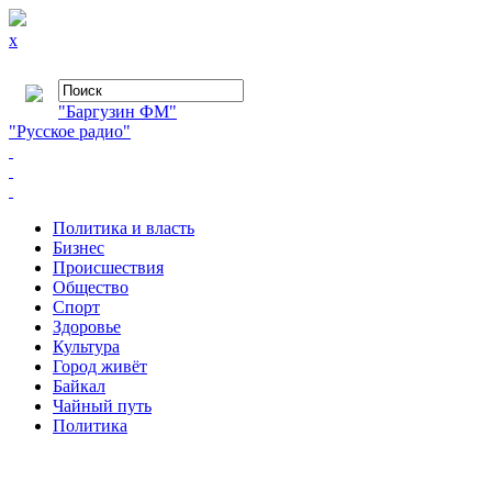
x
"Баргузин ФМ"
"Русское радио"
Политика и власть
Бизнес
Происшествия
Общество
Cпорт
Здоровье
Культура
Город живёт
Байкал
Чайный путь
Политика