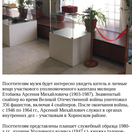
Посетителям музея будет интересно увидеть китель и личные
вещи участкового уполномоченного капитана милиции
Етобаева Арсения Михайловича (1903-1987). Знаменитый
снайпер во время Великой Отечественной войны уничтожил
356 фашистов, включая 4 снайперов. После окончания войны,
с 1946 по 1964 гг., Арсений Михайлович служил в органах
внутренних дел – участковым в Хоринском районе.
Посетителям представлены планшет служебный образца 1980-
х гг., издание Уголовного кодекса (1947 г.), книжка талонов-