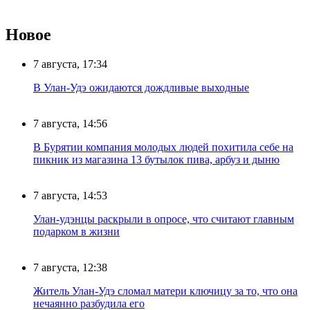
Новое
7 августа, 17:34
В Улан-Удэ ожидаются дождливые выходные
7 августа, 14:56
В Бурятии компания молодых людей похитила себе на
пикник из магазина 13 бутылок пива, арбуз и дыню
7 августа, 14:53
Улан-удэнцы раскрыли в опросе, что считают главным
подарком в жизни
7 августа, 12:38
Житель Улан-Удэ сломал матери ключицу за то, что она
нечаянно разбудила его