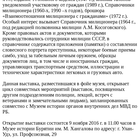
уведомлений участковому от граждан (1989 г.), Справочники
милиционера (1960-х, 1990 –х годов), брошюра
«Взаимоотношения милиционера с гражданами» (1972 г.).
Особый интерес вызывает Справочник милиционера (1964 г.,
под редакцией полковника милиции А.М. Косоговского).
Кроме правовых актов и документов, которыми
руководствовались сотрудники милиции СССР, в
справочнике содержатся приложения (памятки) о составлении
словесного портрета преступника, некоторые боевые приемы
самбо, уход за табельным личным оружием, образцы
документов лиц, в том числе и иностранных граждан,
управляющих транспортным средством, иллюстрации и
технические характеристики легковых и грузовых авто.
Данная выставка, разместившаяся в фойе музея, открывает
цикл совместных мероприятий (выставок, посвященных
другим подразделениям полиции, лекций, встреч с
ветеранами и замечательными людьми), запланированных
совместно с Музеем истории органов внутренних дел МВД по
РБ.
Открытие выставки состоится 9 ноября 2016 г. в 11.00 часов в
Музее истории Бурятии им. М. Хангалова по адресу: г. Улан-
Удэ, ул. Профсоюзная, 29