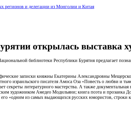
ных регионов и делегации из Монголии и Китая
Бурятии открылась выставка х
Национальной библиотеки Республики Бурятия предлагает позн
афические записки княжны Екатерины Александровны Мещерской
тного израильского писателя Амоса Оза «Повесть о любви и тьм
вает секреты литературного мастерства. А также документальна
ским художником Амедео Модильяни; книга поэта и прозаика Д
 его «одним из самых выдающихся русских юмористов, строки ко