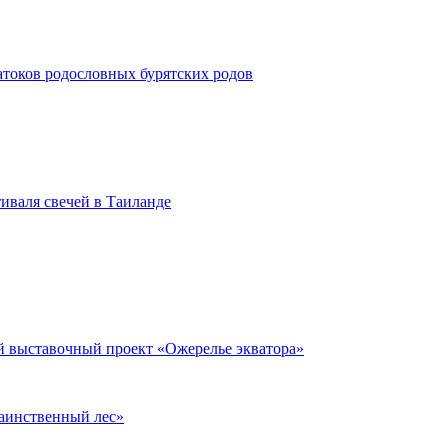
атоков родословных бурятских родов
иваля свечей в Таиланде
й выставочный проект «Ожерелье экватора»
аинственный лес»