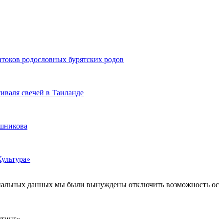
атоков родословных бурятских родов
иваля свечей в Таиланде
ашникова
Культура»
ональных данных мы были вынуждены отключить возможность ост
лтинг»