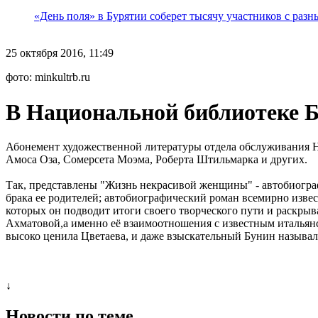
«День поля» в Бурятии соберет тысячу участников с раз
25 октября 2016, 11:49
фото: minkultrb.ru
В Национальной библиотеке 
Абонемент художественной литературы отдела обслуживания 
Амоса Оза, Сомерсета Моэма, Роберта Штильмарка и других.
Так, представлены "Жизнь некрасивой женщины" - автобиогр
брака ее родителей; автобиографический роман всемирно извес
которых он подводит итоги своего творческого пути и раскры
Ахматовой,а именно её взаимоотношения с известным итальян
высоко ценила Цветаева, и даже взыскательный Бунин называл
↓
Новости по теме