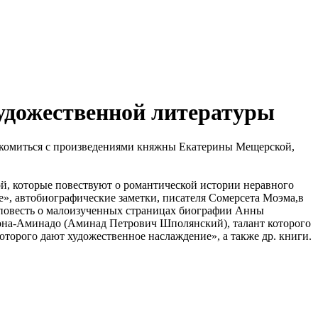
удожественной литературы
акомиться с произведениями княжны Екатерины Мещерской,
, которые повествуют о романтической истории неравного
е», автобиографические заметки, писателя Сомерсета Моэма,в
я повесть о малоизученных страницах биографии Анны
она-Аминадо (Аминад Петрович Шполянский), талант которого
торого дают художественное наслаждение», а также др. книги.