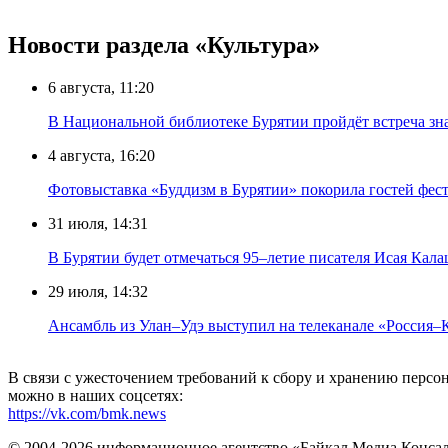
Новости раздела «Культура»
6 августа, 11:20
В Национальной библиотеке Бурятии пройдёт встреча зн
4 августа, 16:20
Фотовыставка «Буддизм в Бурятии» покорила гостей фест
31 июля, 14:31
В Бурятии будет отмечаться 95–летие писателя Исая Кал
29 июля, 14:32
Ансамбль из Улан–Удэ выступил на телеканале «Россия–
В связи с ужесточением требований к сбору и хранению перс
можно в наших соцсетях:
https://vk.com/bmk.news
© 2004-2026 информационное агентство «Байкал Медиа Конса