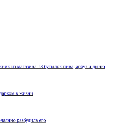
ник из магазина 13 бутылок пива, арбуз и дыню
одарком в жизни
ечаянно разбудила его