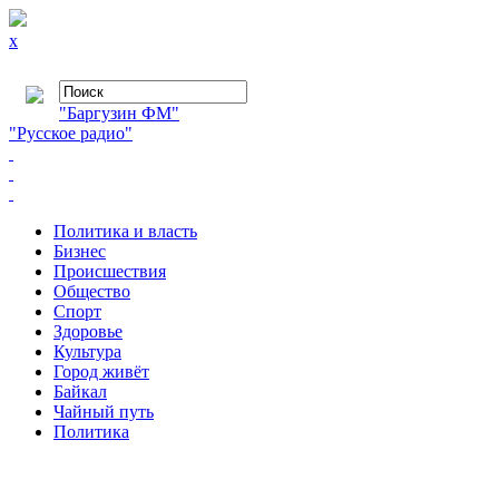
x
"Баргузин ФМ"
"Русское радио"
Политика и власть
Бизнес
Происшествия
Общество
Cпорт
Здоровье
Культура
Город живёт
Байкал
Чайный путь
Политика