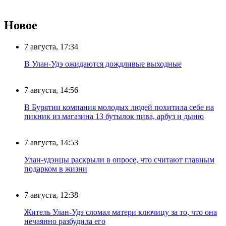
Новое
7 августа, 17:34
В Улан-Удэ ожидаются дождливые выходные
7 августа, 14:56
В Бурятии компания молодых людей похитила себе на
пикник из магазина 13 бутылок пива, арбуз и дыню
7 августа, 14:53
Улан-удэнцы раскрыли в опросе, что считают главным
подарком в жизни
7 августа, 12:38
Житель Улан-Удэ сломал матери ключицу за то, что она
нечаянно разбудила его