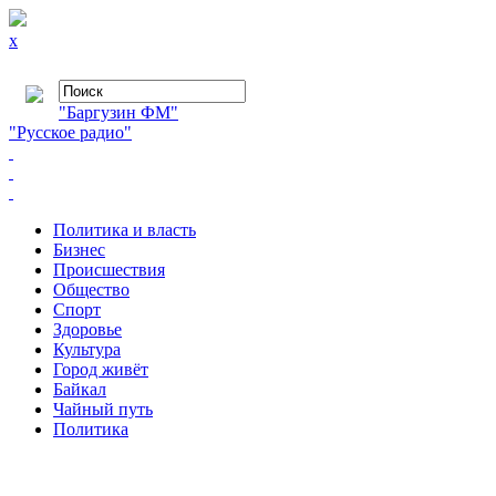
x
"Баргузин ФМ"
"Русское радио"
Политика и власть
Бизнес
Происшествия
Общество
Cпорт
Здоровье
Культура
Город живёт
Байкал
Чайный путь
Политика