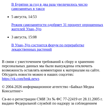
В Бурятии за год в два раза увеличилось число
самозанятых в такси
5 августа, 14:53
Режим самозанятости одобряет 31 процент опрошенных
жителей Улан–Удэ
3 августа, 15:08
В Улан–Удэ состоится форум по переработке
лекарственных растений
В связи с ужесточением требований к сбору и хранению
персональных данных мы были вынуждены отключить
возможность оставлять комментарии к материалам на сайте.
Обсудить новости можно в наших соцсетях:
https://vk.com/bmk.news
© 2004-2026 информационное агентство «Байкал Медиа
Консалтинг»
Св-во о регистрации СМИ Эл № ФС 77-22419 от 28.11.2005 г.
выдано Федеральной службой по надзору за соблюдением