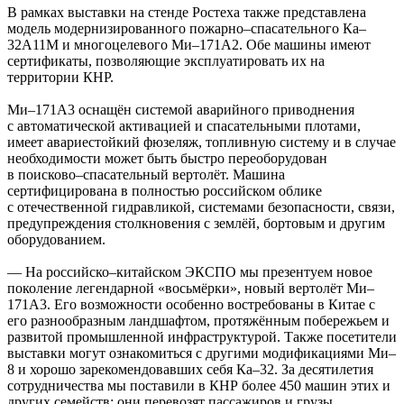
В рамках выставки на стенде Ростеха также представлена
модель модернизированного пожарно–спасательного Ка–
32А11М и многоцелевого Ми–171А2. Обе машины имеют
сертификаты, позволяющие эксплуатировать их на
территории КНР.
Ми–171А3 оснащён системой аварийного приводнения
с автоматической активацией и спасательными плотами,
имеет авариестойкий фюзеляж, топливную систему и в случае
необходимости может быть быстро переоборудован
в поисково–спасательный вертолёт. Машина
сертифицирована в полностью российском облике
с отечественной гидравликой, системами безопасности, связи,
предупреждения столкновения с землёй, бортовым и другим
оборудованием.
— На российско–китайском ЭКСПО мы презентуем новое
поколение легендарной «восьмёрки», новый вертолёт Ми–
171А3. Его возможности особенно востребованы в Китае с
его разнообразным ландшафтом, протяжённым побережьем и
развитой промышленной инфраструктурой. Также посетители
выставки могут ознакомиться с другими модификациями Ми–
8 и хорошо зарекомендовавших себя Ка–32. За десятилетия
сотрудничества мы поставили в КНР более 450 машин этих и
других семейств: они перевозят пассажиров и грузы,