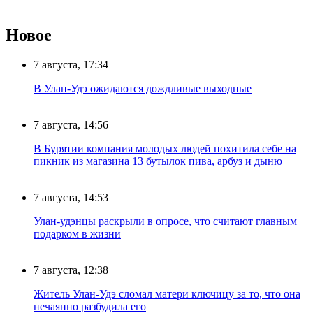
Новое
7 августа, 17:34
В Улан-Удэ ожидаются дождливые выходные
7 августа, 14:56
В Бурятии компания молодых людей похитила себе на
пикник из магазина 13 бутылок пива, арбуз и дыню
7 августа, 14:53
Улан-удэнцы раскрыли в опросе, что считают главным
подарком в жизни
7 августа, 12:38
Житель Улан-Удэ сломал матери ключицу за то, что она
нечаянно разбудила его