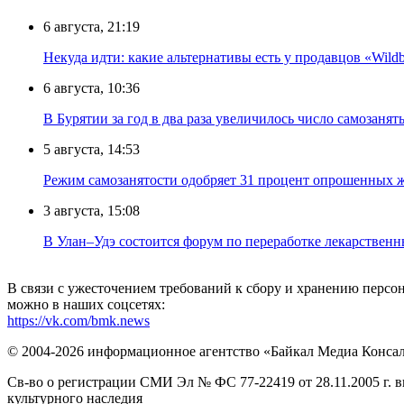
6 августа, 21:19
Некуда идти: какие альтернативы есть у продавцов «Wildb
6 августа, 10:36
В Бурятии за год в два раза увеличилось число самозанят
5 августа, 14:53
Режим самозанятости одобряет 31 процент опрошенных 
3 августа, 15:08
В Улан–Удэ состоится форум по переработке лекарственн
В связи с ужесточением требований к сбору и хранению перс
можно в наших соцсетях:
https://vk.com/bmk.news
© 2004-2026 информационное агентство «Байкал Медиа Конса
Св-во о регистрации СМИ Эл № ФС 77-22419 от 28.11.2005 г. 
культурного наследия