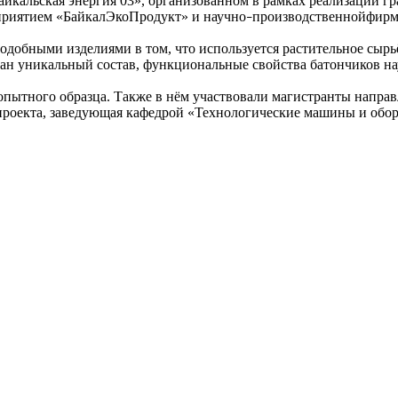
йкальская энергия 03», организованном в рамках реализации гр
риятием «БайкалЭкоПродукт» и научно
производственнойфирм
–
одобными изделиями в том, что используется растительное сыр
тан уникальный состав, функциональные свойства батончиков н
опытного образца. Также в нём участвовали магистранты напр
роекта, заведующая кафедрой «Технологические машины и обор