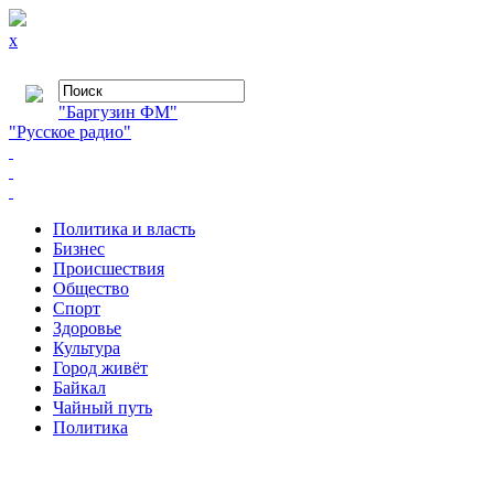
x
"Баргузин ФМ"
"Русское радио"
Политика и власть
Бизнес
Происшествия
Общество
Cпорт
Здоровье
Культура
Город живёт
Байкал
Чайный путь
Политика