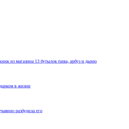
ник из магазина 13 бутылок пива, арбуз и дыню
одарком в жизни
ечаянно разбудила его