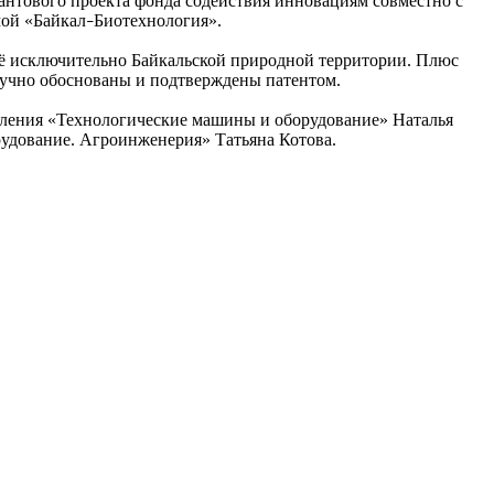
антового проекта фонда содействия инновациям совместно с
ой «Байкал
Биотехнология».
–
ьё исключительно Байкальской природной территории. Плюс
аучно обоснованы и подтверждены патентом.
авления «Технологические машины и оборудование» Наталья
удование. Агроинженерия» Татьяна Котова.