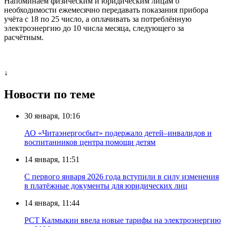
Напоминаем физическим и юридическим лицам о
необходимости ежемесячно передавать показания прибора
учёта с 18 по 25 число, а оплачивать за потреблённую
электроэнергию до 10 числа месяца, следующего за
расчётным.
↓
Новости по теме
30 января, 10:16
АО «Читаэнергосбыт» подержало детей–инвалидов и
воспитанников центра помощи детям
14 января, 11:51
С первого января 2026 года вступили в силу изменения
в платёжные документы для юридических лиц
14 января, 11:44
РСТ Калмыкии ввела новые тарифы на электроэнергию