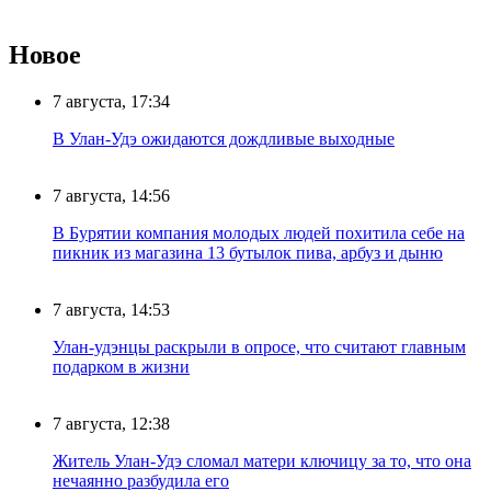
Новое
7 августа, 17:34
В Улан-Удэ ожидаются дождливые выходные
7 августа, 14:56
В Бурятии компания молодых людей похитила себе на
пикник из магазина 13 бутылок пива, арбуз и дыню
7 августа, 14:53
Улан-удэнцы раскрыли в опросе, что считают главным
подарком в жизни
7 августа, 12:38
Житель Улан-Удэ сломал матери ключицу за то, что она
нечаянно разбудила его