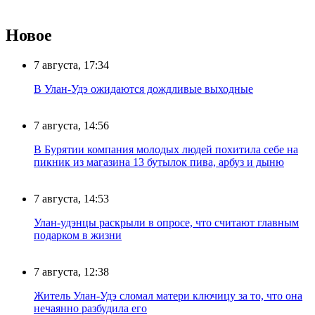
Новое
7 августа, 17:34
В Улан-Удэ ожидаются дождливые выходные
7 августа, 14:56
В Бурятии компания молодых людей похитила себе на
пикник из магазина 13 бутылок пива, арбуз и дыню
7 августа, 14:53
Улан-удэнцы раскрыли в опросе, что считают главным
подарком в жизни
7 августа, 12:38
Житель Улан-Удэ сломал матери ключицу за то, что она
нечаянно разбудила его